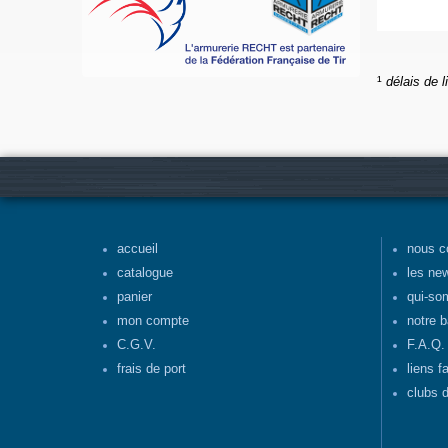
¹
délais de l
accueil
nous c
catalogue
les ne
panier
qui-so
mon compte
notre b
C.G.V.
F.A.Q.
frais de port
liens f
clubs d