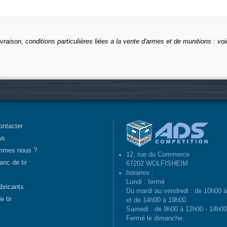
ivraison, conditions particulières liées a la vente d'armes et de munitions : voi
ontacter
ws
mmes nous ?
12, rue du Commerce
anc de tir
67202 WOLFISHEIM
horaires :
Lundi : fermé
abricants
Du mardi au vendredi : de 10h00 
e tir
et de 14h00 à 19h00
Samedi : de 9h00 à 12h00 - 14h0
Fermé le dimanche.