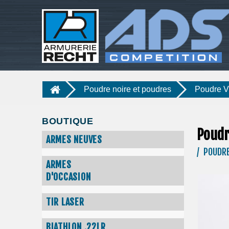
Poudre noire et poudres
Poudre 
BOUTIQUE
Poudr
ARMES NEUVES
/ POUDR
ARMES
D'OCCASION
TIR LASER
BIATHLON .22LR