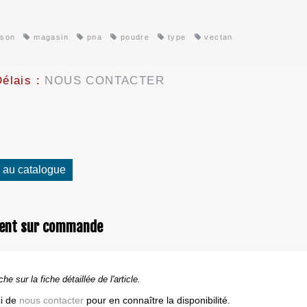
ison
magasin
pna
poudre
type
vectan
élais :
NOUS CONTACTER
 au catalogue
ent sur commande
che sur la fiche détaillée de l'article.
i de
nous contacter
pour en connaître la disponibilité.