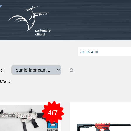
R :
es :
4/7