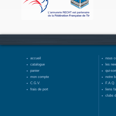
accueil
nous c
catalogue
les ne
panier
qui-so
mon compte
notre b
C.G.V.
F.A.Q.
frais de port
liens f
clubs d