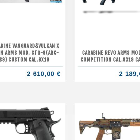
ABINE VANGUARD&VULKAN X
EN ARMS MOD. STG-9(ARC-
CARABINE REVO ARMS MO
S9) CUSTOM CAL.9X19
COMPETITION CAL.9X19 CA
2 610,00 €
2 189,