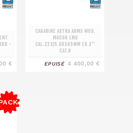
CARABINE ASTRA ARMS MOD.
ENT
MG556 LMG
SBR -
CAL.223/5.56X45MM 18.3''
CAT.B
00 €
4 400,00 €
EPUISÉ
PACK