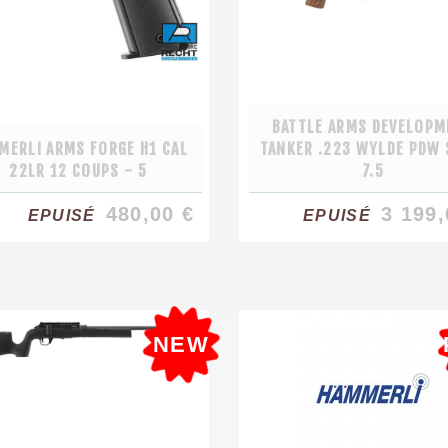
BATTLE ARMS DEVELOPM
MERLI ARMS FORGE H1 CAL
TANKER .223 WYLDE PDW 
22LR 12 COUPS - 5
7.5
480,00 €
3 199,
EPUISÉ
EPUISÉ
NEW