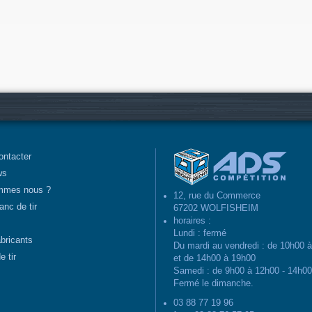
ontacter
ws
mmes nous ?
12, rue du Commerce
anc de tir
67202 WOLFISHEIM
horaires :
Lundi : fermé
abricants
Du mardi au vendredi : de 10h00 
e tir
et de 14h00 à 19h00
Samedi : de 9h00 à 12h00 - 14h0
Fermé le dimanche.
03 88 77 19 96