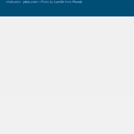
réalisation :
pitoo.com
• Photo by
Lum3n
from
Pexels