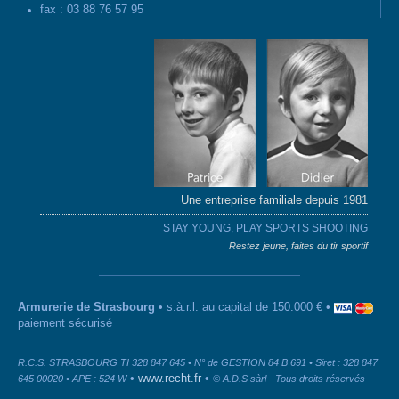
fax : 03 88 76 57 95
Une entreprise familiale depuis 1981
STAY YOUNG, PLAY SPORTS SHOOTING
Restez jeune, faites du tir sportif
Armurerie de Strasbourg
• s.à.r.l. au capital de 150.000 € •
paiement sécurisé
R.C.S. STRASBOURG TI 328 847 645 • N° de GESTION 84 B 691 • Siret : 328 847
•
www.recht.fr
•
645 00020 • APE : 524 W
© A.D.S sàrl - Tous droits réservés