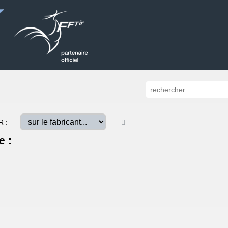
R :
e :