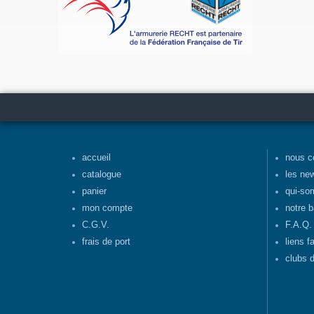
accueil
nous c
catalogue
les ne
panier
qui-so
mon compte
notre b
C.G.V.
F.A.Q.
frais de port
liens f
clubs d