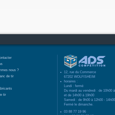
ontacter
ws
mmes nous ?
12, rue du Commerce
anc de tir
67202 WOLFISHEIM
horaires :
Lundi : fermé
abricants
Du mardi au vendredi : de 10h00 
e tir
et de 14h00 à 19h00
Samedi : de 9h00 à 12h00 - 14h0
Fermé le dimanche.
03 88 77 19 96