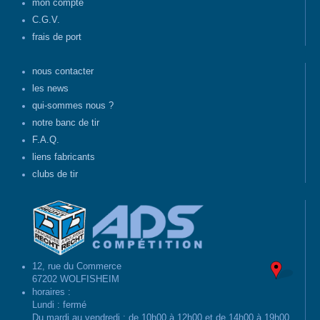
mon compte
C.G.V.
frais de port
nous contacter
les news
qui-sommes nous ?
notre banc de tir
F.A.Q.
liens fabricants
clubs de tir
12, rue du Commerce
67202 WOLFISHEIM
horaires :
Lundi : fermé
Du mardi au vendredi : de 10h00 à 12h00 et de 14h00 à 19h00