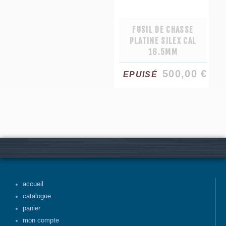
FUSIL DE CHASSE
PLATINE SILEX CAL
16.5MM
500,00 €
EPUISÉ
accueil
catalogue
panier
mon compte