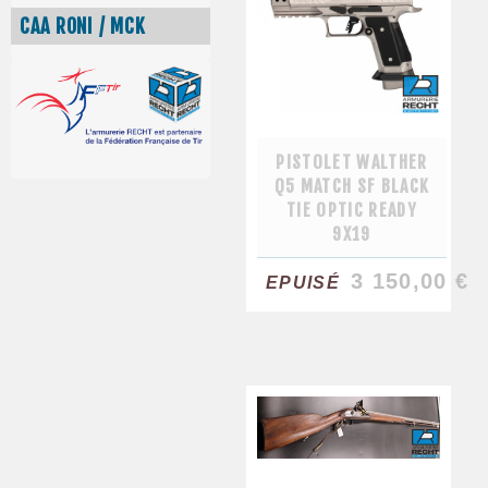
CAA RONI / MCK
PISTOLET WALTHER
Q5 MATCH SF BLACK
TIE OPTIC READY
9X19
3 150,00 €
EPUISÉ