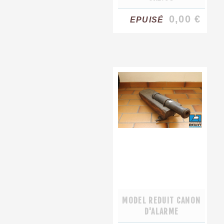
0,00 €
EPUISÉ
MODEL REDUIT CANON
D'ALARME