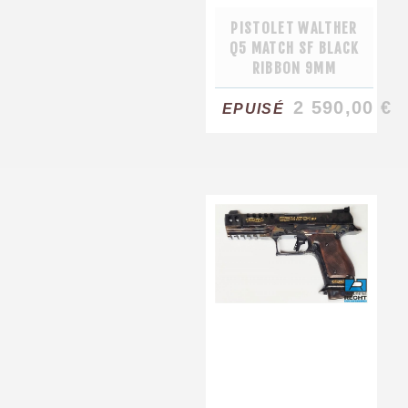
PISTOLET WALTHER
Q5 MATCH SF BLACK
RIBBON 9MM
2 590,00 €
EPUISÉ