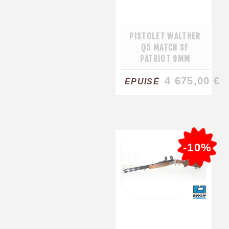
PISTOLET WALTHER
Q5 MATCH SF
PATRIOT 9MM
4 675,00 €
EPUISÉ
-10%