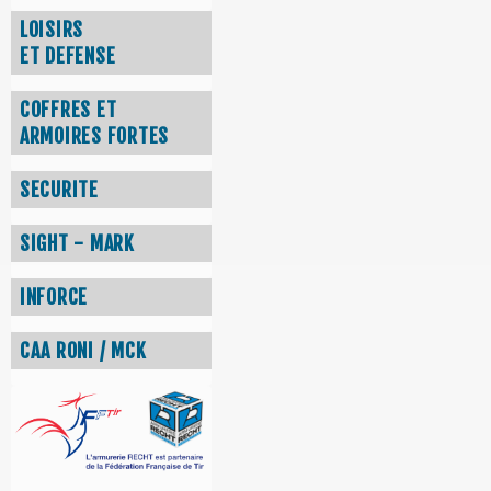
LOISIRS
ET DEFENSE
COFFRES ET
ARMOIRES FORTES
SECURITE
SIGHT - MARK
INFORCE
CAA RONI / MCK