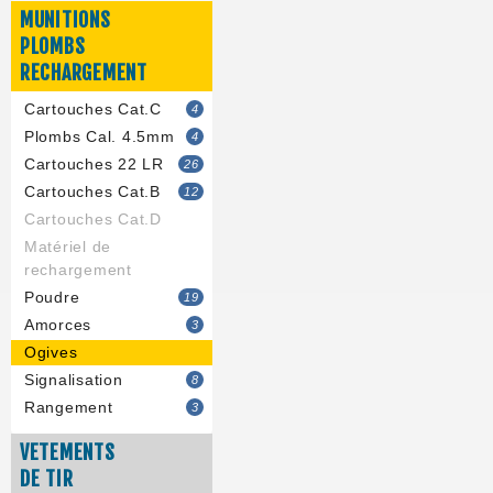
MUNITIONS
PLOMBS
RECHARGEMENT
Cartouches Cat.C
4
Plombs Cal. 4.5mm
4
Cartouches 22 LR
26
Cartouches Cat.B
12
Cartouches Cat.D
Matériel de
rechargement
Poudre
19
Amorces
3
Ogives
Signalisation
8
Rangement
3
VETEMENTS
DE TIR