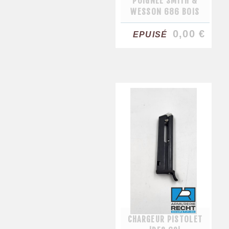
POIGNEE SMITH &
WESSON 686 BOIS
0,00 €
EPUISÉ
CHARGEUR PISTOLET