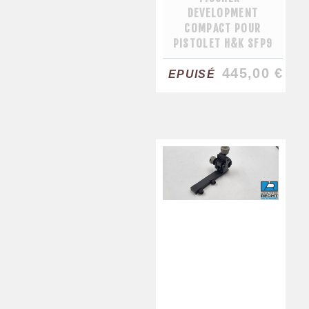
DEVELOPMENT
COMPACT POUR
PISTOLET H&K SFP9
445,00 €
EPUISÉ