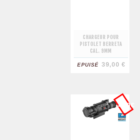
CHARGEUR POUR
PISTOLET BERRETA
CAL. 9MM
39,00 €
EPUISÉ
-400€