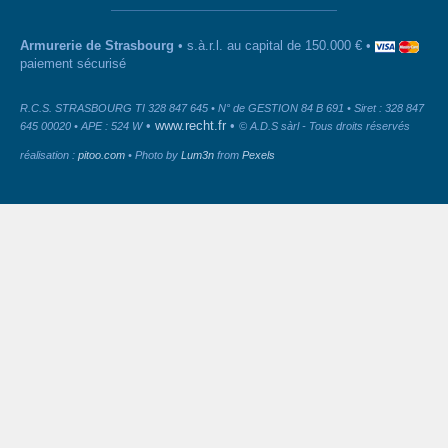
Armurerie de Strasbourg
• s.à.r.l. au capital de 150.000 € •
paiement sécurisé
R.C.S. STRASBOURG TI 328 847 645 • N° de GESTION 84 B 691 • Siret : 328 847
•
www.recht.fr
•
645 00020 • APE : 524 W
© A.D.S sàrl - Tous droits réservés
réalisation :
pitoo.com
• Photo by
Lum3n
from
Pexels