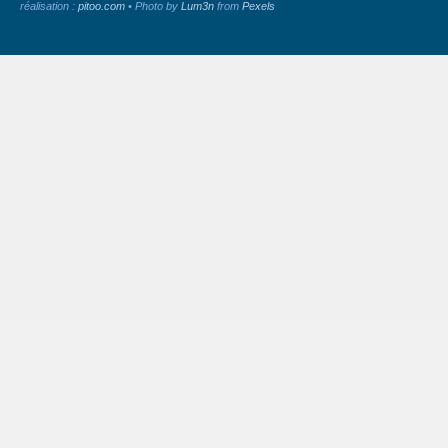
réalisation :
pitoo.com
• Photo by
Lum3n
from
Pexels