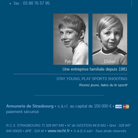
fax : 03 88 76 57 95
Une entreprise familiale depuis 1981
STAY YOUNG, PLAY SPORTS SHOOTING
Restez jeune, faites du tir sportif
Armurerie de Strasbourg
• s.à.r.l. au capital de 150.000 € •
paiement sécurisé
R.C.S. STRASBOURG TI 328 847 645 • N° de GESTION 84 B 691 • Siret : 328 847
•
www.recht.fr
•
645 00020 • APE : 524 W
© A.D.S sàrl - Tous droits réservés