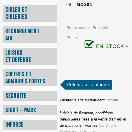
réf :
MO291
CIBLES ET
CIBLERIES
cartouche
mo291
RECHARGEMENT
AIR
morini
EN STOCK ¹
LOISIRS
ET DEFENSE
COFFRES ET
ARMOIRES FORTES
Retour au catalogue
SECURITE
- Visiter le site du fabricant :
Morini
SIGHT - MARK
¹
délais de livraison, conditions
particulières liées a la vente d'armes et
INFORCE
de munitions : voir les
Conditions
Générales de Ventes
.