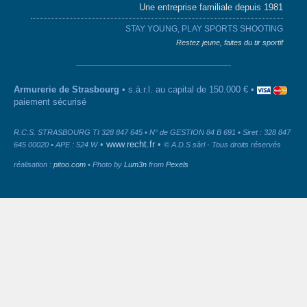
Une entreprise familiale depuis 1981
STAY YOUNG, PLAY SPORTS SHOOTING
Restez jeune, faites du tir sportif
Armurerie de Strasbourg
• s.à.r.l. au capital de 150.000 € •
paiement sécurisé
R.C.S. STRASBOURG TI 328 847 645 • N° de GESTION 84 B 691 • Siret : 328 847
•
www.recht.fr
•
645 00020 • APE : 524 W
© A.D.S sàrl - Tous droits réservés
réalisation :
pitoo.com
• Photo by
Lum3n
from
Pexels