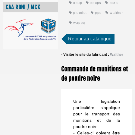
coup
coups
para
CAA RONI / MCK
pistolet
ppq
walther
wappq
Retour au catalogue
- Visiter le site du fabricant :
Walther
Commande de munitions et
de poudre noire
Une législation
particulière s'applique
pour le transport des
munitions et de la
poudre noire :
- Celles-ci doivent être