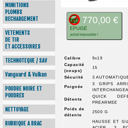
MUNITIONS
PLOMBS
770,00 €
RECHARGEMENT
EPUISÉ
VETEMENTS
achat impossible !
DE TIR
ET ACCESSOIRES
Calibre
9x19
TECHNOTEQUE / SAV
Capacité
15
(coups)
Vanguard & Vulkan
Sécurité
3 AUTOMATIQU
3 GRIPS ARR
Poignée
POUDRE NOIRE ET
INTERCHANGE
POUDRES
QUICK DEFE
Détente
PREARMEE
NETTOYAGE
Poids de
2500 G
détente
HAUSSE ET G
RUBRIQUE A BRAC
ACIER, 3 PO