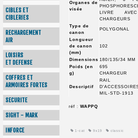
Organes de
PHOSPHORESC
visée
CIBLES ET
LIVRE AV
CIBLERIES
CHARGEURS
Type de
POLYGONAL
RECHARGEMENT
canon
AIR
Longueur
de canon
102
(mm)
LOISIRS
Dimensions
180/135/34 MM
ET DEFENSE
Poids (en
695 A
g)
CHARGEUR
COFFRES ET
RAIL
ARMOIRES FORTES
Descriptif
D'ACCESSOIRE
MIL-STD-1913
SECURITE
réf :
WAPPQ
SIGHT - MARK
INFORCE
1-cat
9x19
classic