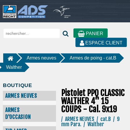
PANIER
ESPACE CLIENT
Armes neuves
Armes de poing - cat.B
Walther
BOUTIQUE
Pistolet PPQ CLASSIC
ARMES NEUVES
WALTHER 4'' 15
COUPS - Cal. 9x19
ARMES
D'OCCASION
/ ARMES NEUVES / cat.B / 9
mm Para. / Walther