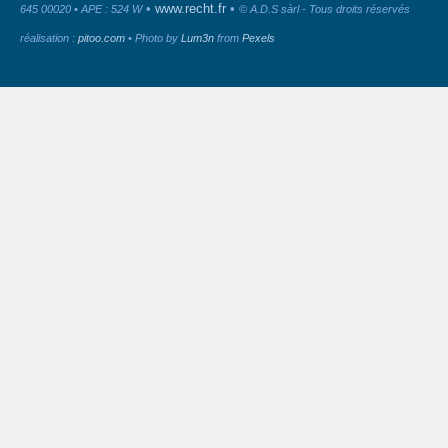
•
www.recht.fr
•
645 00020 • APE : 524 W
© A.D.S sàrl - Tous droits réservés
réalisation :
pitoo.com
• Photo by
Lum3n
from
Pexels