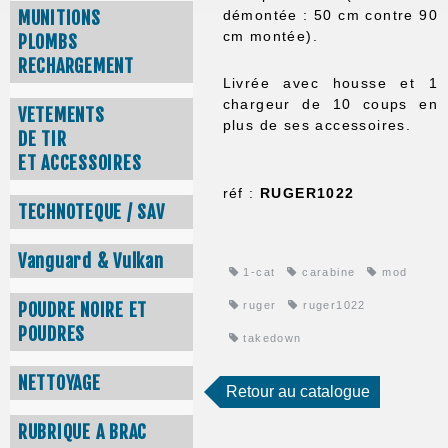
MUNITIONS
démontée : 50 cm contre 90
cm montée).
PLOMBS
RECHARGEMENT
Livrée avec housse et 1
chargeur de 10 coups en
VETEMENTS
plus de ses accessoires.
DE TIR
ET ACCESSOIRES
réf :
RUGER1022
TECHNOTEQUE / SAV
Vanguard & Vulkan
1-cat
carabine
mod
POUDRE NOIRE ET
ruger
ruger1022
POUDRES
takedown
NETTOYAGE
Retour au catalogue
RUBRIQUE A BRAC