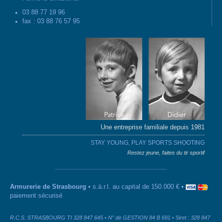
03 88 77 19 96
fax : 03 88 76 57 95
Une entreprise familiale depuis 1981
STAY YOUNG, PLAY SPORTS SHOOTING
Restez jeune, faites du tir sportif
Armurerie de Strasbourg
• s.à.r.l. au capital de 150.000 € •
paiement sécurisé
R.C.S. STRASBOURG TI 328 847 645 • N° de GESTION 84 B 691 • Siret : 328 847