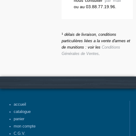
nous consulter
par mail
ou au 03.88.77.19.96.
¹
délais de livraison, conditions
particulières liées a la vente d'armes et
de munitions : voir les
Conditions
Générales de Ventes
.
accueil
catalogue
panier
mon compte
C.G.V.