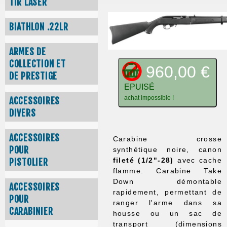
TIR LASER
BIATHLON .22LR
ARMES DE
COLLECTION ET
960,00 €
DE PRESTIGE
EPUISÉ
achat impossible !
ACCESSOIRES
DIVERS
ACCESSOIRES
Carabine crosse
POUR
synthétique noire, canon
fileté (1/2"-28)
avec cache
PISTOLIER
flamme. Carabine Take
Down démontable
ACCESSOIRES
rapidement, permettant de
POUR
ranger l'arme dans sa
CARABINIER
housse ou un sac de
transport (dimensions