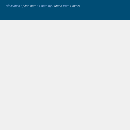
réalisation :
pitoo.com
• Photo by
Lum3n
from
Pexels