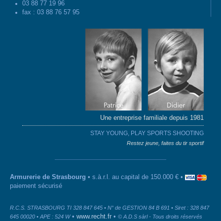
03 88 77 19 96
fax : 03 88 76 57 95
Une entreprise familiale depuis 1981
STAY YOUNG, PLAY SPORTS SHOOTING
Restez jeune, faites du tir sportif
Armurerie de Strasbourg
• s.à.r.l. au capital de 150.000 € •
paiement sécurisé
R.C.S. STRASBOURG TI 328 847 645 • N° de GESTION 84 B 691 • Siret : 328 847
•
www.recht.fr
•
645 00020 • APE : 524 W
© A.D.S sàrl - Tous droits réservés