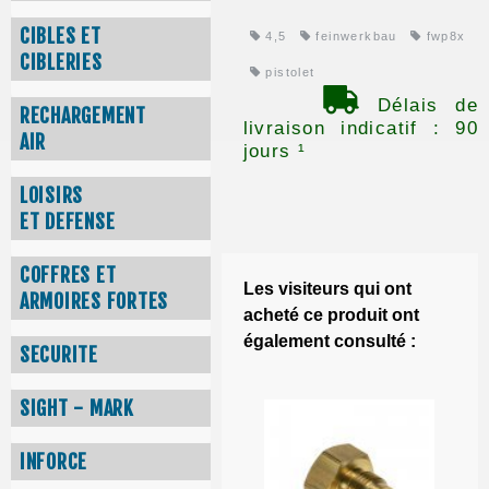
CIBLES ET
4,5
feinwerkbau
fwp8x
CIBLERIES
pistolet
Délais de
RECHARGEMENT
livraison indicatif : 90
AIR
jours ¹
LOISIRS
ET DEFENSE
COFFRES ET
Les visiteurs qui ont
ARMOIRES FORTES
acheté ce produit ont
également consulté :
SECURITE
SIGHT - MARK
INFORCE