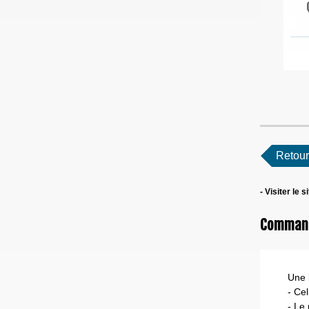
Retour
- Visiter le s
Commande
Une l
- Ce
- Le 