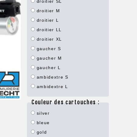
droitier SL
droitier M
droitier L
droitier LL
droitier XL
gaucher S
gaucher M
gaucher L
ambidextre S
ambidextre L
Couleur des cartouches :
silver
bleue
gold