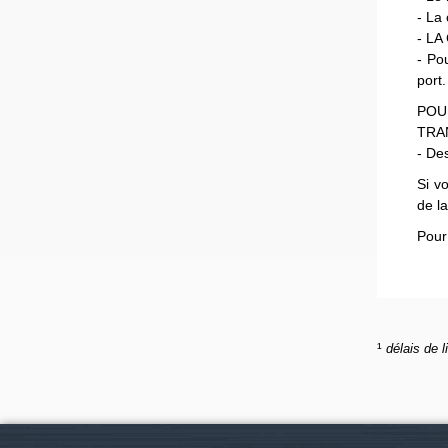
- La
- L
- Po
port.
POU
TRA
- Des
Si v
de l
Pour
¹
délais de l