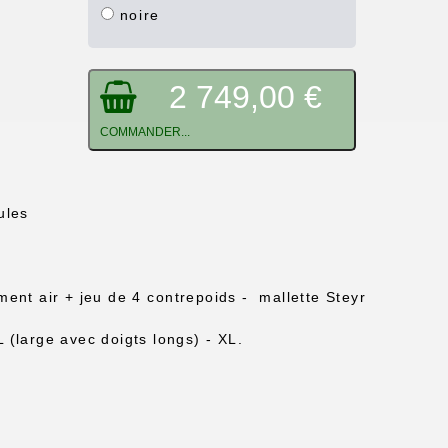
noire
2 749,00 €
COMMANDER...
ules
nt air + jeu de 4 contrepoids - mallette Steyr
L (large avec doigts longs) - XL.