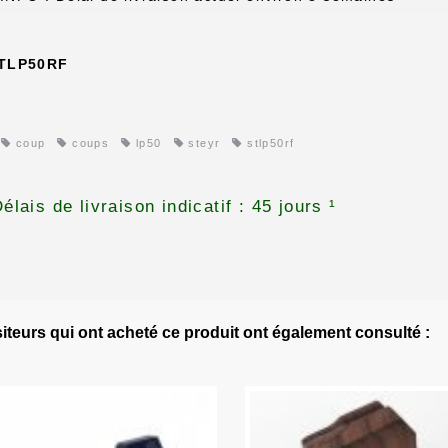
TLP50RF
coup
coups
lp50
steyr
stlp50rf
élais de livraison indicatif : 45 jours ¹
siteurs qui ont acheté ce produit ont également consulté :