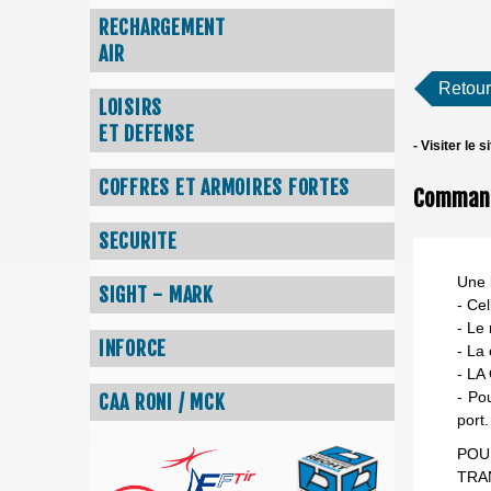
RECHARGEMENT
AIR
Retour
LOISIRS
ET DEFENSE
- Visiter le s
COFFRES ET ARMOIRES FORTES
Commande
SECURITE
Une l
SIGHT - MARK
- Ce
- Le 
INFORCE
- La
- L
- Po
CAA RONI / MCK
port.
POU
TRA