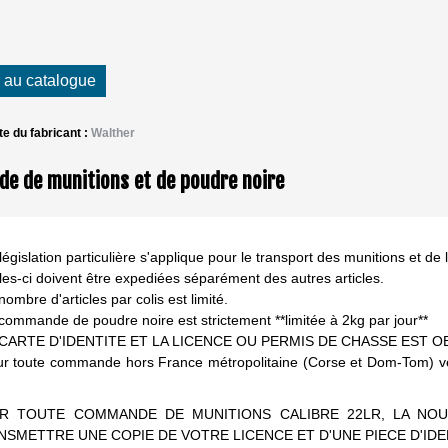
 au catalogue
ite du fabricant :
Walther
 de munitions et de poudre noire
égislation particulière s'applique pour le transport des munitions et de 
lles-ci doivent être expediées séparément des autres articles.
nombre d'articles par colis est limité.
 commande de poudre noire est strictement **limitée à 2kg par jour**
A CARTE D'IDENTITE ET LA LICENCE OU PERMIS DE CHASSE EST O
ur toute commande hors France métropolitaine (Corse et Dom-Tom) veuil
R TOUTE COMMANDE DE MUNITIONS CALIBRE 22LR, LA NOU
NSMETTRE UNE COPIE DE VOTRE LICENCE ET D'UNE PIECE D'IDE