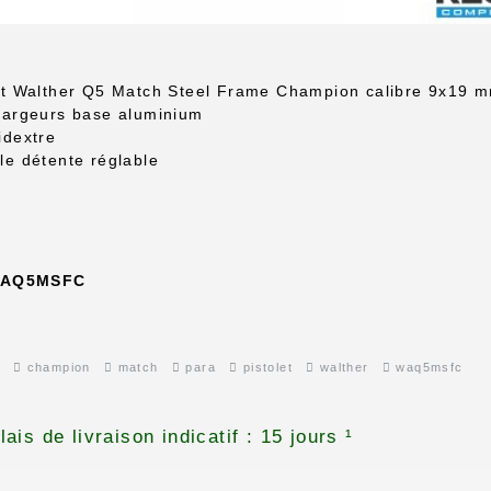
et Walther Q5 Match Steel Frame Champion calibre 9x19 
hargeurs base aluminium
idextre
le détente réglable
AQ5MSFC
champion
match
para
pistolet
walther
waq5msfc
ais de livraison indicatif : 15 jours ¹