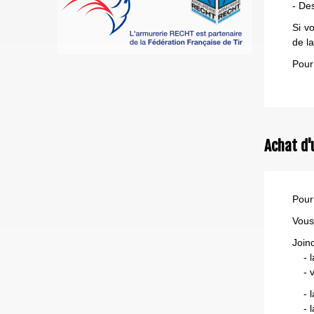
- Des
Si v
de l
Pour
Achat d'
Pour
Vous
Join
- la
- vo
- la
- la