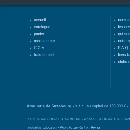
accueil
nous c
catalogue
les ne
panier
qui-so
mon compte
notre b
C.G.V.
F.A.Q.
frais de port
liens f
clubs d
Armurerie de Strasbourg
• s.à.r.l. au capital de 150.000 € •
R.C.S. STRASBOURG TI 328 847 645 • N° de GESTION 84 B 691 • Siret 
réalisation :
pitoo.com
• Photo by
Lum3n
from
Pexels