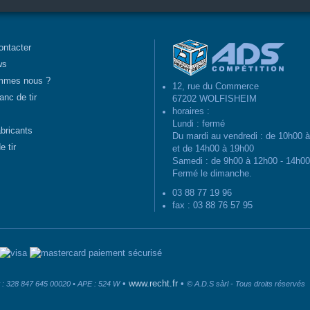
ontacter
ws
mmes nous ?
12, rue du Commerce
anc de tir
67202 WOLFISHEIM
horaires :
Lundi : fermé
abricants
Du mardi au vendredi : de 10h00 
e tir
et de 14h00 à 19h00
Samedi : de 9h00 à 12h00 - 14h0
Fermé le dimanche.
03 88 77 19 96
fax : 03 88 76 57 95
paiement sécurisé
•
www.recht.fr
•
: 328 847 645 00020 • APE : 524 W
© A.D.S sàrl - Tous droits réservés