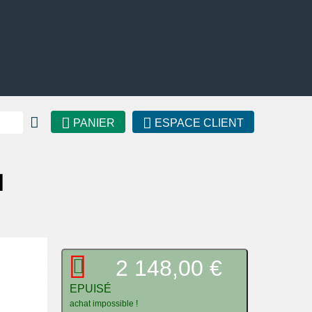
PANIER
ESPACE CLIENT
M
2 148,00 €
EPUISÉ
achat impossible !