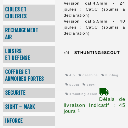
Version cal.4.5mm - 24
CIBLES ET
joules : Cat.C (soumis à
déclaration)
CIBLERIES
Version cal.5.5mm - 40
joules : Cat.C (soumis à
RECHARGEMENT
déclaration)
AIR
LOISIRS
réf :
STHUNTING5SCOUT
ET DEFENSE
COFFRES ET
4,5
carabine
hunting
ARMOIRES FORTES
scout
steyr
SECURITE
sthunting5scout
Délais de
livraison indicatif : 45
SIGHT - MARK
jours ¹
INFORCE