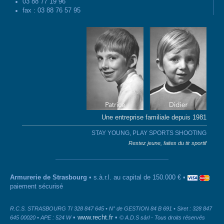
03 88 77 19 96
fax : 03 88 76 57 95
Une entreprise familiale depuis 1981
STAY YOUNG, PLAY SPORTS SHOOTING
Restez jeune, faites du tir sportif
Armurerie de Strasbourg
• s.à.r.l. au capital de 150.000 € •
paiement sécurisé
R.C.S. STRASBOURG TI 328 847 645 • N° de GESTION 84 B 691 • Siret : 328 847
•
www.recht.fr
•
645 00020 • APE : 524 W
© A.D.S sàrl - Tous droits réservés