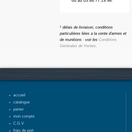
ou au 03.88.77.19.96.
¹
délais de livraison, conditions
particulières liées a la vente d'armes et
de munitions : voir les
Conditions
Générales de Ventes
.
accueil
catalogue
panier
mon compte
C.G.V.
frais de port