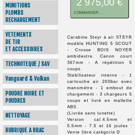
2 975,00 €
MUNITIONS
PLOMBS
COMMANDER...
RECHARGEMENT
VETEMENTS
Carabine Steyr à air STEYR
DE TIR
modèle HUNTING 5 SCOUT
ET ACCESSOIRES
- Crosse BOIS NOYER
ambidextre. Canon court
367mm - A répétition 5
TECHNOTEQUE / SAV
coups.
Stabilisateur interne - 1
Vanguard & Vulkan
cartouche air 200bar avec
manomètre - 1 embout de
POUDRE NOIRE ET
chargement - 3 chargeurs 5
POUDRES
coups et livré en mallette
ABS.
(Livrée sans lunette)
NETTOYAGE
Version cal.4.5mm et
5.5mm - 7.5 et 16 joules :
RUBRIQUE A BRAC
Vente libre catégorie D