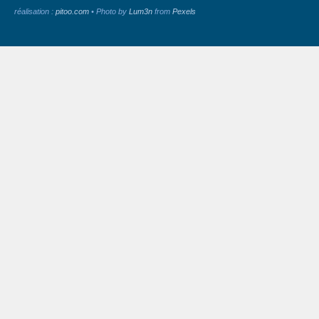
réalisation :
pitoo.com
• Photo by
Lum3n
from
Pexels