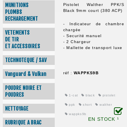
MUNITIONS
Pistolet Walther PPK/S
Black 9mm court (380 ACP)
PLOMBS
RECHARGEMENT
- Indicateur de chambre
chargée
VETEMENTS
- Securité manuel
DE TIR
- 2 Chargeur
ET ACCESSOIRES
- Mallette de transport luxe
TECHNOTEQUE / SAV
réf :
WAPPKS9B
Vanguard & Vulkan
POUDRE NOIRE ET
POUDRES
1-cat
black
pistolet
ppk
short
walther
NETTOYAGE
wappks9b
EN STOCK ¹
RUBRIQUE A BRAC