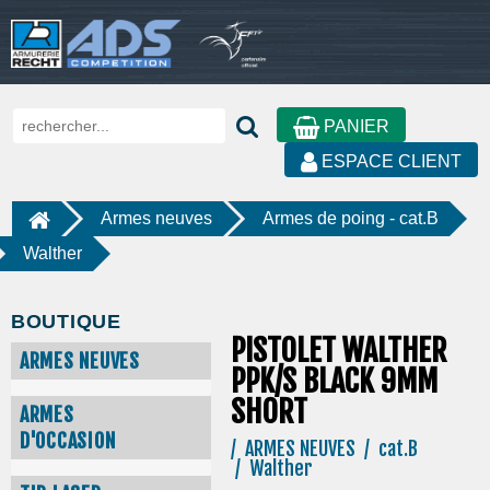
PANIER
ESPACE CLIENT
Armes neuves
Armes de poing - cat.B
Walther
BOUTIQUE
PISTOLET WALTHER
ARMES NEUVES
PPK/S BLACK 9MM
SHORT
ARMES
D'OCCASION
/ ARMES NEUVES / cat.B
/ Walther