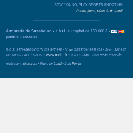
STAY YOUNG, PLAY SPORTS SHOOTING
Restez jeune, faites du tir sportif
Armurerie de Strasbourg
• s.à.r.l. au capital de 150.000 € •
paiement sécurisé
R.C.S. STRASBOURG TI 328 847 645 • N° de GESTION 84 B 691 • Siret : 328 847
•
www.recht.fr
•
645 00020 • APE : 524 W
© A.D.S sàrl - Tous droits réservés
réalisation :
pitoo.com
• Photo by
Lum3n
from
Pexels