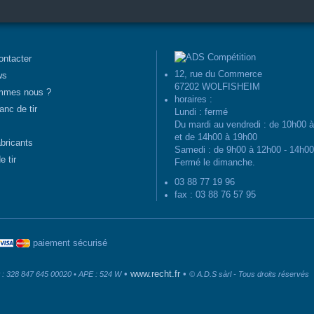
ontacter
12, rue du Commerce
ws
67202 WOLFISHEIM
mmes nous ?
horaires :
anc de tir
Lundi : fermé
Du mardi au vendredi : de 10h00 
et de 14h00 à 19h00
abricants
Samedi : de 9h00 à 12h00 - 14h0
e tir
Fermé le dimanche.
03 88 77 19 96
fax : 03 88 76 57 95
paiement sécurisé
•
www.recht.fr
•
: 328 847 645 00020 • APE : 524 W
© A.D.S sàrl - Tous droits réservés