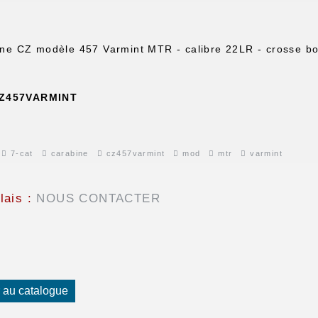
ne CZ modèle 457 Varmint MTR - calibre 22LR - crosse boi
Z457VARMINT
7-cat
carabine
cz457varmint
mod
mtr
varmint
lais :
NOUS CONTACTER
 au catalogue