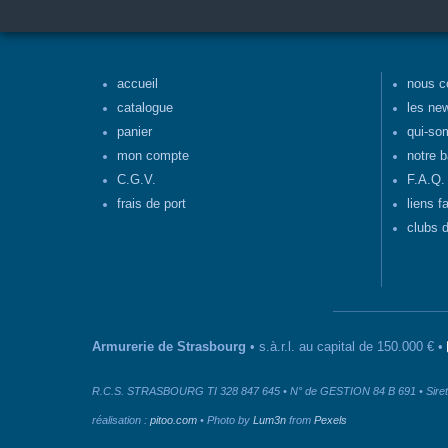
accueil
nous c
catalogue
les ne
panier
qui-so
mon compte
notre b
C.G.V.
F.A.Q.
frais de port
liens f
clubs d
Armurerie de Strasbourg
• s.à.r.l. au capital de 150.000 € •
R.C.S. STRASBOURG TI 328 847 645 • N° de GESTION 84 B 691 • Siret 
réalisation :
pitoo.com
• Photo by
Lum3n
from
Pexels