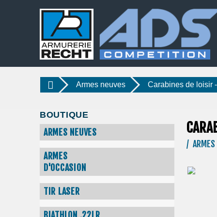
Armes neuves
Carabines de loisir 
BOUTIQUE
CARAB
ARMES NEUVES
/ ARMES 
ARMES
D'OCCASION
TIR LASER
BIATHLON .22LR