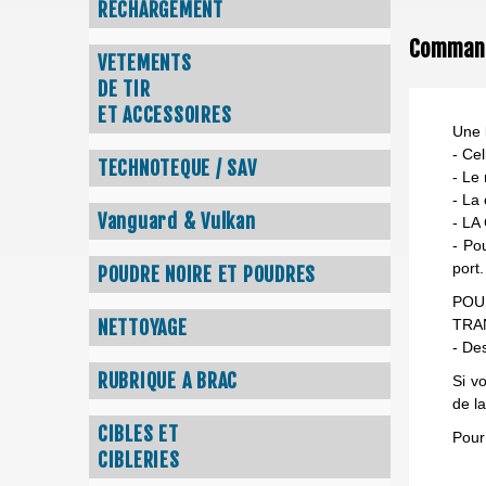
RECHARGEMENT
Commande
VETEMENTS
DE TIR
ET ACCESSOIRES
Une l
- Ce
TECHNOTEQUE / SAV
- Le 
- La
Vanguard & Vulkan
- L
- Po
port.
POUDRE NOIRE ET POUDRES
POU
NETTOYAGE
TRA
- Des
RUBRIQUE A BRAC
Si v
de l
CIBLES ET
Pour
CIBLERIES