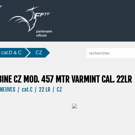
- cat.D & C
CZ
INE CZ MOD. 457 MTR VARMINT CAL. 22LR
NEUVES / cat.C / 22 LR / CZ