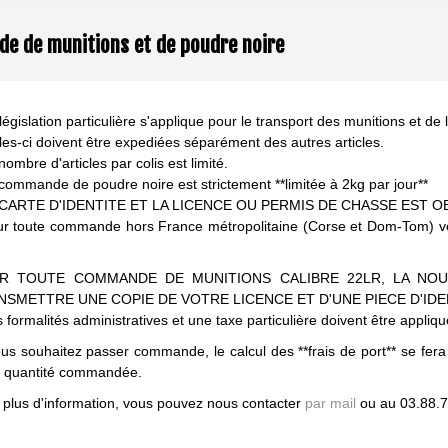
 de munitions et de poudre noire
égislation particulière s'applique pour le transport des munitions et de 
lles-ci doivent être expediées séparément des autres articles.
nombre d'articles par colis est limité.
 commande de poudre noire est strictement **limitée à 2kg par jour**
A CARTE D'IDENTITE ET LA LICENCE OU PERMIS DE CHASSE EST O
ur toute commande hors France métropolitaine (Corse et Dom-Tom) veuil
R TOUTE COMMANDE DE MUNITIONS CALIBRE 22LR, LA NOU
NSMETTRE UNE COPIE DE VOTRE LICENCE ET D'UNE PIECE D'IDE
 formalités administratives et une taxe particulière doivent être appliq
ous souhaitez passer commande, le calcul des **frais de port** se fera
a quantité commandée.
 plus d'information, vous pouvez nous contacter
par mail
ou au 03.88.7