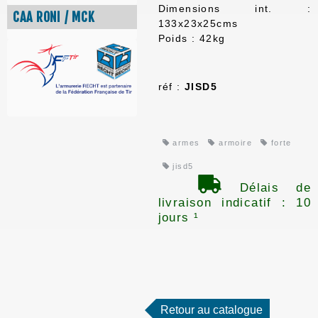
Dimensions int. :
CAA RONI / MCK
133x23x25cms
Poids : 42kg
réf :
JISD5
armes
armoire
forte
jisd5
Délais de
livraison indicatif : 10
jours ¹
Retour au catalogue