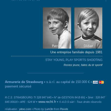
Une entreprise familiale depuis 1981
STAY YOUNG, PLAY SPORTS SHOOTING
Restez jeune, faites du tir sportif
Armurerie de Strasbourg
• s.à.r.l. au capital de 150.000 € •
paiement sécurisé
R.C.S. STRASBOURG TI 328 847 645 • N° de GESTION 84 B 691 • Siret : 328 847
•
www.recht.fr
•
645 00020 • APE : 524 W
© A.D.S sàrl - Tous droits réservés
réalisation :
pitoo.com
• Photo by
Lum3n
from
Pexels