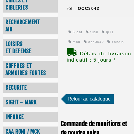
CIBLES ET
CIBLERIES
réf :
OCC3042
RECHARGEMENT
AIR
5-cat
fusil
lp71
mod
occ3042
zabala
LOISIRS
ET DEFENSE
Délais de livraison
indicatif : 5 jours ¹
COFFRES ET
ARMOIRES FORTES
SECURITE
Retour au catalogue
SIGHT - MARK
INFORCE
Commande de munitions et
CAA RONI / MCK
de poudre noire