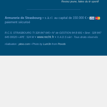
Restez jeune, faites du tir sportif
Armurerie de Strasbourg
• s.à.r.l. au capital de 150.000 € •
paiement sécurisé
R.C.S. STRASBOURG TI 328 847 645 • N° de GESTION 84 B 691 • Siret : 328 847
•
www.recht.fr
•
645 00020 • APE : 524 W
© A.D.S sàrl - Tous droits réservés
réalisation :
pitoo.com
• Photo by
Lum3n
from
Pexels