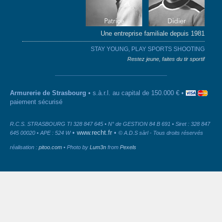
Une entreprise familiale depuis 1981
STAY YOUNG, PLAY SPORTS SHOOTING
Restez jeune, faites du tir sportif
Armurerie de Strasbourg
• s.à.r.l. au capital de 150.000 € •
paiement sécurisé
R.C.S. STRASBOURG TI 328 847 645 • N° de GESTION 84 B 691 • Siret : 328 847
•
www.recht.fr
•
645 00020 • APE : 524 W
© A.D.S sàrl - Tous droits réservés
réalisation :
pitoo.com
• Photo by
Lum3n
from
Pexels