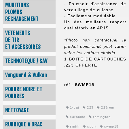
- Poussoir d'assistance de
MUNITIONS
verouillage de culasse
PLOMBS
- Facilement modulable
RECHARGEMENT
Un des meilleurs rapport
qualité/prix en AR15
VETEMENTS
DE TIR
*Photo non contractuel le
ET ACCESSOIRES
produit commandé peut varier
selon les options choisis.
1 BOITE DE CARTOUCHES
TECHNOTEQUE / SAV
.223 OFFERTE
Vanguard & Vulkan
réf :
SWMP15
POUDRE NOIRE ET
POUDRES
1-cat
223
223rem
NETTOYAGE
carabine
remington
RUBRIQUE A BRAC
smith
sport
swmp15