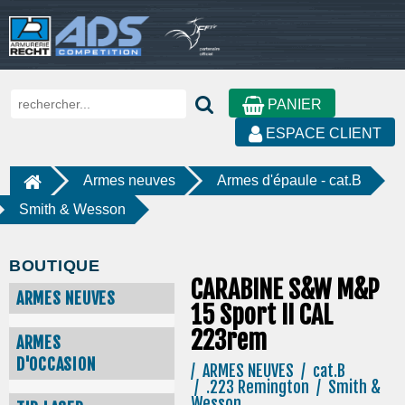
PANIER
ESPACE CLIENT
Armes neuves
Armes d'épaule - cat.B
Smith & Wesson
BOUTIQUE
CARABINE S&W M&P
ARMES NEUVES
15 Sport II CAL
223rem
ARMES
D'OCCASION
/ ARMES NEUVES / cat.B
/ .223 Remington / Smith &
Wesson