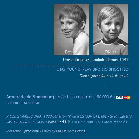
Une entreprise familiale depuis 1981
STAY YOUNG, PLAY SPORTS SHOOTING
Restez jeune, faites du tir sportif
Armurerie de Strasbourg
• s.à.r.l. au capital de 150.000 € •
paiement sécurisé
R.C.S. STRASBOURG TI 328 847 645 • N° de GESTION 84 B 691 • Siret : 328 847
•
www.recht.fr
•
645 00020 • APE : 524 W
© A.D.S sàrl - Tous droits réservés
réalisation :
pitoo.com
• Photo by
Lum3n
from
Pexels