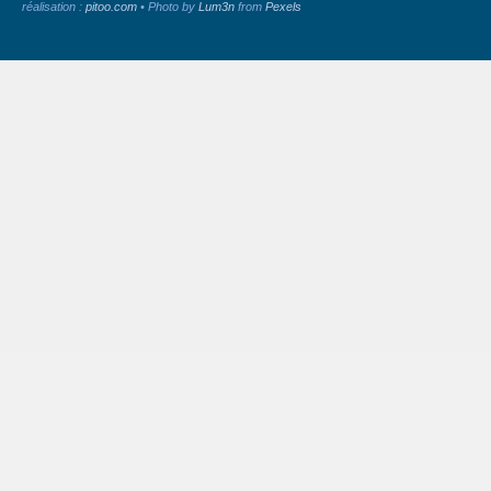
réalisation :
pitoo.com
• Photo by
Lum3n
from
Pexels