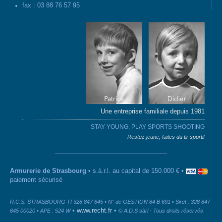
fax : 03 88 76 57 95
Une entreprise familiale depuis 1981
STAY YOUNG, PLAY SPORTS SHOOTING
Restez jeune, faites du tir sportif
Armurerie de Strasbourg
• s.à.r.l. au capital de 150.000 € •
paiement sécurisé
R.C.S. STRASBOURG TI 328 847 645 • N° de GESTION 84 B 691 • Siret : 328 847
•
www.recht.fr
•
645 00020 • APE : 524 W
© A.D.S sàrl - Tous droits réservés