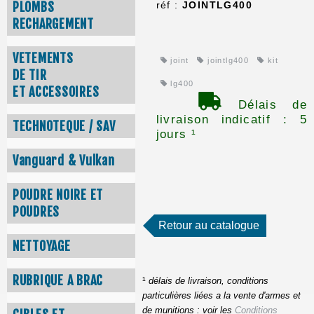
réf :
JOINTLG400
PLOMBS
RECHARGEMENT
VETEMENTS
joint
jointlg400
kit
DE TIR
lg400
ET ACCESSOIRES
Délais de
livraison indicatif : 5
TECHNOTEQUE / SAV
jours ¹
Vanguard & Vulkan
POUDRE NOIRE ET
POUDRES
Retour au catalogue
NETTOYAGE
RUBRIQUE A BRAC
¹
délais de livraison, conditions
particulières liées a la vente d'armes et
de munitions : voir les
Conditions