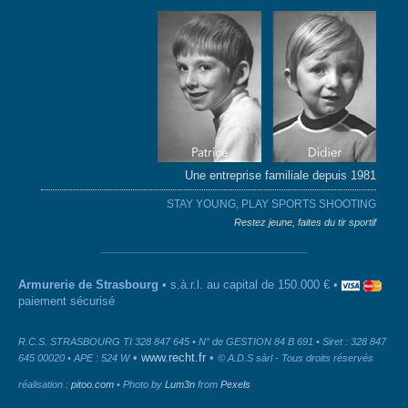
Une entreprise familiale depuis 1981
STAY YOUNG, PLAY SPORTS SHOOTING
Restez jeune, faites du tir sportif
Armurerie de Strasbourg
• s.à.r.l. au capital de 150.000 € •
paiement sécurisé
R.C.S. STRASBOURG TI 328 847 645 • N° de GESTION 84 B 691 • Siret : 328 847
•
www.recht.fr
•
645 00020 • APE : 524 W
© A.D.S sàrl - Tous droits réservés
réalisation :
pitoo.com
• Photo by
Lum3n
from
Pexels