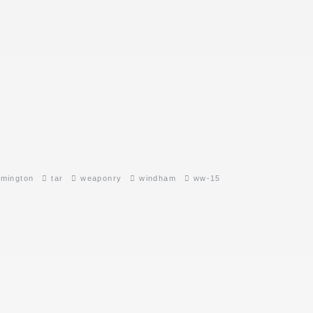
mington
tar
weaponry
windham
ww-15