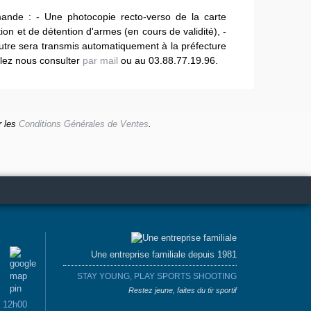
mande : - Une photocopie recto-verso de la carte
tion et de détention d'armes (en cours de validité), -
autre sera transmis automatiquement à la préfecture
llez nous consulter
par mail
ou au 03.88.77.19.96.
r les
Conditions Générales de Ventes
.
Une entreprise familiale depuis 1981
STAY YOUNG, PLAY SPORTS SHOOTING
Restez jeune, faites du tir sportif
à 12h00