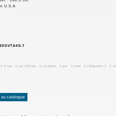
n U.S.A.
20GVTA4S-7
4-cat
cal.223rem
carabine
gvt
mod
r20gvta4s-7
re
 au catalogue