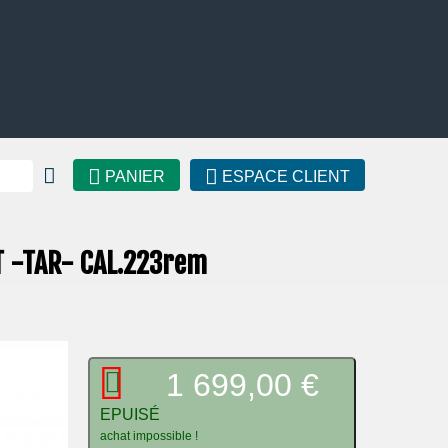
PANIER
ESPACE CLIENT
 -TAR- CAL.223rem
1 699,00 €
EPUISÉ
achat impossible !