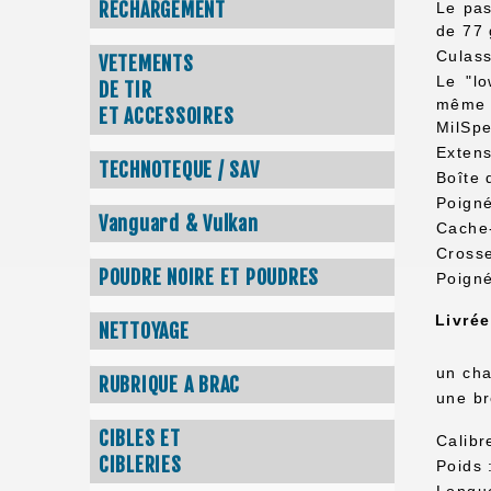
RECHARGEMENT
Le pas
de 77 
Culass
VETEMENTS
Le "lo
DE TIR
même l
ET ACCESSOIRES
MilSpe
Extens
TECHNOTEQUE / SAV
Boîte 
Poigné
Vanguard & Vulkan
Cache
Crosse
POUDRE NOIRE ET POUDRES
Poigné
Livrée
NETTOYAGE
un cha
RUBRIQUE A BRAC
une br
CIBLES ET
Calibr
CIBLERIES
Poids 
Longue