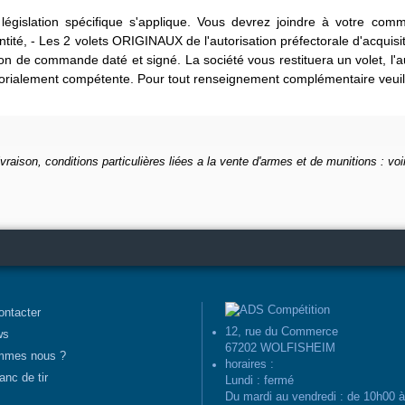
législation spécifique s'applique. Vous devrez joindre à votre com
ntité, - Les 2 volets ORIGINAUX de l'autorisation préfectorale d'acquisi
on de commande daté et signé. La société vous restituera un volet, l'
itorialement compétente. Pour tout renseignement complémentaire veui
ivraison, conditions particulières liées a la vente d'armes et de munitions : voi
ontacter
12, rue du Commerce
ws
67202 WOLFISHEIM
mmes nous ?
horaires :
anc de tir
Lundi : fermé
Du mardi au vendredi : de 10h00 