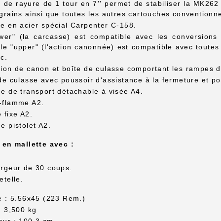
 de rayure de 1 tour en 7'' permet de stabiliser la MK262 
grains ainsi que toutes les autres cartouches conventionnel
e en acier spécial Carpenter C-158.
wer" (la carcasse) est compatible avec les conversions
e "upper" (l'action canonnée) est compatible avec toutes
c.
ion de canon et boîte de culasse comportant les rampes d
de culasse avec poussoir d'assistance à la fermeture et por
e de transport détachable à visée A4.
-flamme A2.
 fixe A2.
e pistolet A2.
 en mallette avec :
rgeur de 30 coups.
etelle.
e : 5.56x45 (223 Rem.)
: 3,500 kg
ur : 100,3 cm.