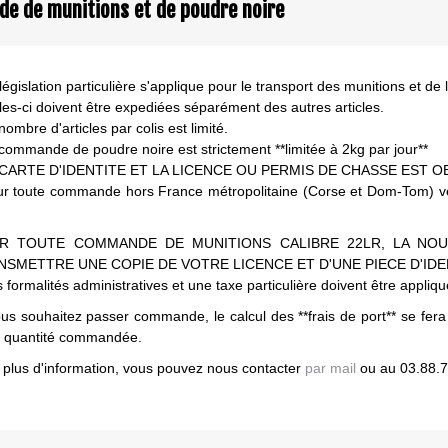
 de munitions et de poudre noire
égislation particulière s'applique pour le transport des munitions et de 
lles-ci doivent être expediées séparément des autres articles.
nombre d'articles par colis est limité.
 commande de poudre noire est strictement **limitée à 2kg par jour**
A CARTE D'IDENTITE ET LA LICENCE OU PERMIS DE CHASSE EST O
ur toute commande hors France métropolitaine (Corse et Dom-Tom) veuil
R TOUTE COMMANDE DE MUNITIONS CALIBRE 22LR, LA NOU
NSMETTRE UNE COPIE DE VOTRE LICENCE ET D'UNE PIECE D'IDE
 formalités administratives et une taxe particulière doivent être appliq
ous souhaitez passer commande, le calcul des **frais de port** se fera
a quantité commandée.
 plus d'information, vous pouvez nous contacter
par mail
ou au 03.88.7