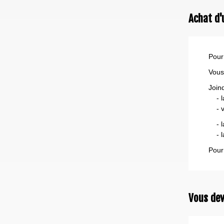
Achat d'
Pour
Vous
Join
- la
- vo
- la
- la
Pour
Vous dev