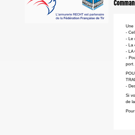
Commande
Une l
- Ce
- Le 
- La
- L
- Po
port.
POU
TRA
- Des
Si v
de l
Pour