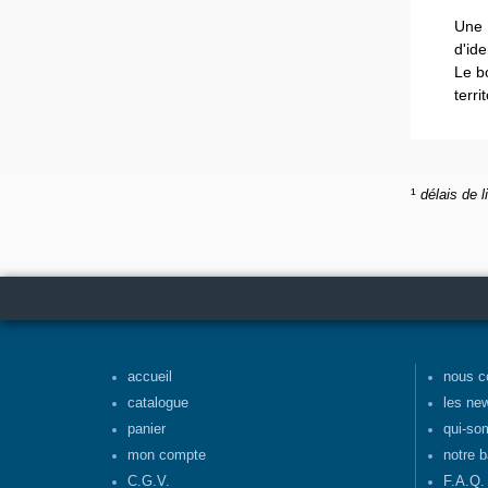
Une 
d'ide
Le b
terr
¹
délais de l
accueil
nous c
catalogue
les ne
panier
qui-so
mon compte
notre b
C.G.V.
F.A.Q.