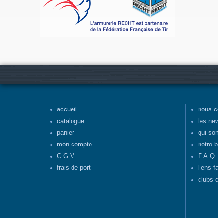
accueil
nous c
catalogue
les ne
panier
qui-so
mon compte
notre b
C.G.V.
F.A.Q.
frais de port
liens f
clubs d