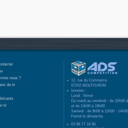
ontacter
ws
mmes nous ?
12, rue du Commerce
anc de tir
67202 WOLFISHEIM
horaires :
Lundi : fermé
abricants
Du mardi au vendredi : de 10h00 
e tir
et de 14h00 à 19h00
Samedi : de 9h00 à 12h00 - 14h0
Fermé le dimanche.
03 88 77 19 96