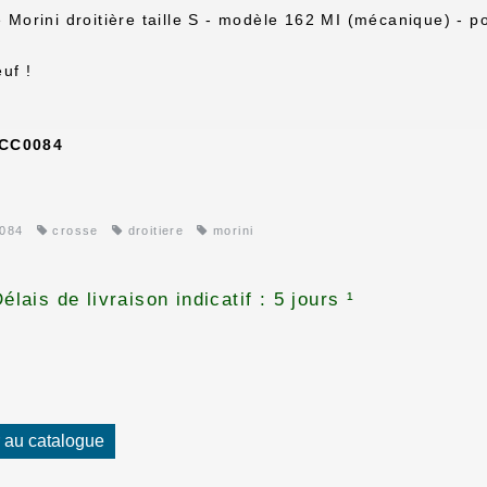
 Morini droitière taille S - modèle 162 MI (mécanique) - p
euf !
CC0084
084
crosse
droitiere
morini
élais de livraison indicatif : 5 jours ¹
 au catalogue