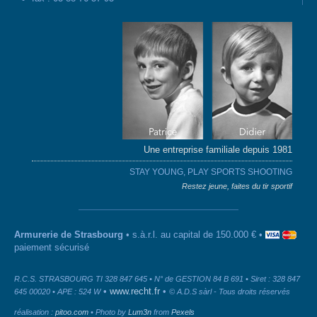
Une entreprise familiale depuis 1981
STAY YOUNG, PLAY SPORTS SHOOTING
Restez jeune, faites du tir sportif
Armurerie de Strasbourg
• s.à.r.l. au capital de 150.000 € •
paiement sécurisé
R.C.S. STRASBOURG TI 328 847 645 • N° de GESTION 84 B 691 • Siret : 328 847
•
www.recht.fr
•
645 00020 • APE : 524 W
© A.D.S sàrl - Tous droits réservés
réalisation :
pitoo.com
• Photo by
Lum3n
from
Pexels