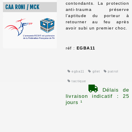
contondants. La protection
CAA RONI / MCK
anti-trauma préserve
l’aptitude du porteur à
retourner au feu après
avoir subi un premier choc.
réf :
EGBA11
egba11
gilet
patrol
tactique
Délais de
livraison indicatif : 25
jours ¹