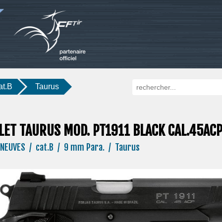
at.B
Taurus
LET TAURUS MOD. PT1911 BLACK CAL.45AC
NEUVES / cat.B / 9 mm Para. / Taurus