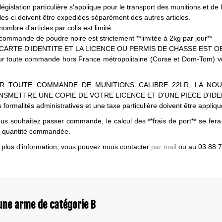
égislation particulière s'applique pour le transport des munitions et de 
lles-ci doivent être expediées séparément des autres articles.
nombre d'articles par colis est limité.
 commande de poudre noire est strictement **limitée à 2kg par jour**
A CARTE D'IDENTITE ET LA LICENCE OU PERMIS DE CHASSE EST O
ur toute commande hors France métropolitaine (Corse et Dom-Tom) veuil
R TOUTE COMMANDE DE MUNITIONS CALIBRE 22LR, LA NOU
NSMETTRE UNE COPIE DE VOTRE LICENCE ET D'UNE PIECE D'IDE
 formalités administratives et une taxe particulière doivent être appliq
ous souhaitez passer commande, le calcul des **frais de port** se fera
a quantité commandée.
 plus d'information, vous pouvez nous contacter
par mail
ou au 03.88.7
une arme de catégorie B