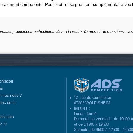
itorialement compétente. Pour tout renseignement complémentaire veui
ivraison, conditions particulières liées a la vente d'armes et de munitions : voi
ontacter
ws
mmes nous ?
12, rue du Commerce
anc de tir
67202 WOLFISHEIM
horaires :
Lundi : fermé
abricants
Du mardi au vendredi : de 10h00 
e tir
et de 14h00 à 19h00
Samedi : de 9h00 à 12h00 - 14h0