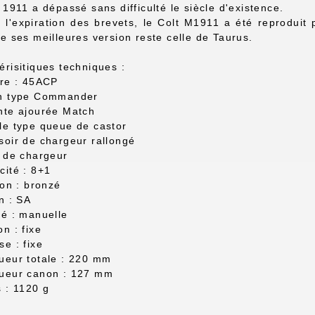
t 1911 a dépassé sans difficulté le siècle d'existence.
 l'expiration des brevets, le Colt M1911 a été reprodui
de ses meilleures version reste celle de Taurus.
érisitiques techniques :
bre : 45ACP
en type Commander
nte ajourée Match
le type queue de castor
soir de chargeur rallongé
s de chargeur
cité : 8+1
ion : bronzé
on : SA
té : manuelle
on : fixe
se : fixe
ueur totale : 220 mm
ueur canon : 127 mm
s : 1120 g