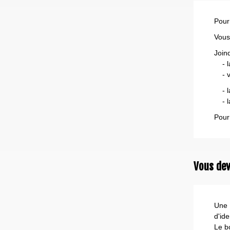
Pour
Vous
Join
- la
- vo
- la
- la
Pour
Vous dev
Une 
d'ide
Le b