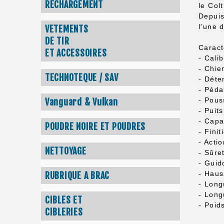
RECHARGEMENT
le Col
Depuis
l'une 
VETEMENTS
DE TIR
Caract
ET ACCESSOIRES
- Cali
- Chi
TECHNOTEQUE / SAV
- Déte
- Péda
- Pous
Vanguard & Vulkan
- Puit
- Capa
POUDRE NOIRE ET POUDRES
- Finit
- Acti
NETTOYAGE
- Sûre
- Guid
- Haus
RUBRIQUE A BRAC
- Long
- Long
CIBLES ET
- Poid
CIBLERIES