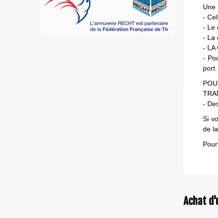
Une l
- Ce
- Le 
- La
- L
- Po
port.
POU
TRA
- Des
Si v
de l
Pour
Achat d'