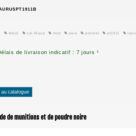
AURUSPT1911B
t
black
cal.45acp
mod
para
pistolet
pt1911
taur
élais de livraison indicatif : 7 jours ¹
 au catalogue
 de munitions et de poudre noire