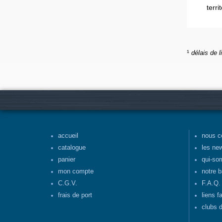
terr
¹
délais de l
accueil
nous c
catalogue
les ne
panier
qui-so
mon compte
notre b
C.G.V.
F.A.Q.
frais de port
liens f
clubs d