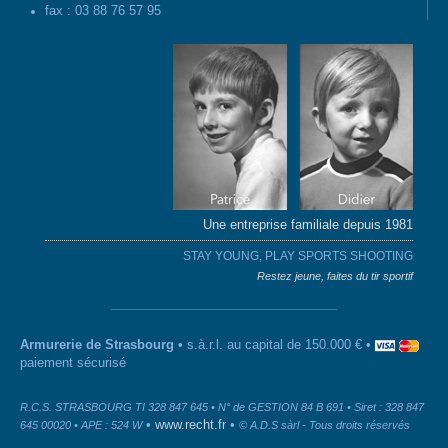
fax : 03 88 76 57 95
Une entreprise familiale depuis 1981
STAY YOUNG, PLAY SPORTS SHOOTING
Restez jeune, faites du tir sportif
Armurerie de Strasbourg
• s.à.r.l. au capital de 150.000 € •
paiement sécurisé
R.C.S. STRASBOURG TI 328 847 645 • N° de GESTION 84 B 691 • Siret : 328 847
•
www.recht.fr
•
645 00020 • APE : 524 W
© A.D.S sàrl - Tous droits réservés