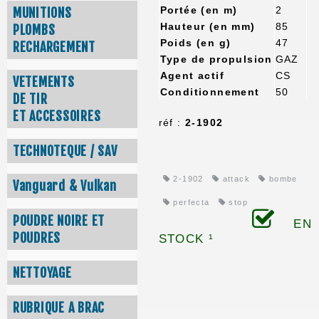
Portée (en m)
2
MUNITIONS
Hauteur (en mm)
85
PLOMBS
Poids (en g)
47
RECHARGEMENT
Type de propulsion
GAZ
Agent actif
CS
VETEMENTS
Conditionnement
50
DE TIR
ET ACCESSOIRES
réf :
2-1902
TECHNOTEQUE / SAV
2-1902
attack
bombe
Vanguard & Vulkan
perfecta
stop
POUDRE NOIRE ET
EN
POUDRES
STOCK ¹
NETTOYAGE
RUBRIQUE A BRAC