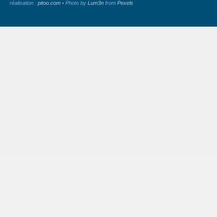
réalisation :
pitoo.com
• Photo by
Lum3n
from
Pexels