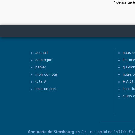
¹
délais de l
accueil
nous c
catalogue
les ne
panier
qui-so
mon compte
notre b
C.G.V.
F.A.Q.
frais de port
liens f
clubs d
Armurerie de Strasbourg
• s.à.r.l. au capital de 150.000 € •