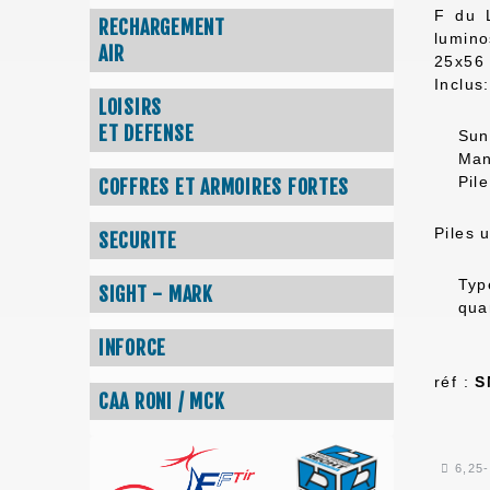
F du L
RECHARGEMENT
lumino
AIR
25x56 
Inclus:
LOISIRS
ET DEFENSE
Suns
Man
Pile
COFFRES ET ARMOIRES FORTES
Piles u
SECURITE
Type
SIGHT - MARK
quant
INFORCE
réf :
S
CAA RONI / MCK
6,25