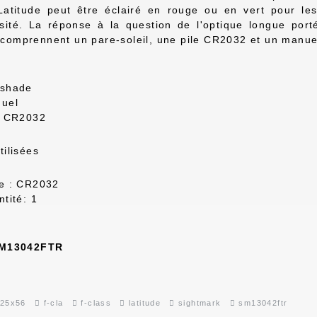
atitude peut être éclairé en rouge ou en vert pour le
sité. La réponse à la question de l'optique longue port
comprennent un pare-soleil, une pile CR2032 et un manuel
hade
uel
 CR2032
tilisées
 : CR2032
ité: 1
M13042FTR
-25x56
f-cla
f-class
latitude
sightmark
sm13042ftr