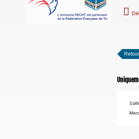
Dé
Retour
Uniquem
S'affi
Merc