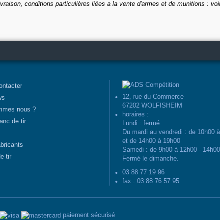
ivraison, conditions particulières liées a la vente d'armes et de munitions : voi
ontacter
12, rue du Commerce
ws
67202 WOLFISHEIM
mmes nous ?
horaires :
anc de tir
Lundi : fermé
Du mardi au vendredi : de 10h00 
et de 14h00 à 19h00
abricants
Samedi : de 9h00 à 12h00 - 14h0
e tir
Fermé le dimanche.
03 88 77 19 96
fax : 03 88 76 57 95
paiement sécurisé