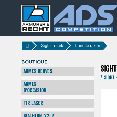
Sight - mark
Lunette de Tir
BOUTIQUE
SIGHT
ARMES NEUVES
/ SIGHT 
ARMES
D'OCCASION
TIR LASER
BIATHLON .22LR