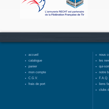
accueil
nous c
catalogue
les ne
panier
qui-so
mon compte
notre b
C.G.V.
F.A.Q.
frais de port
liens f
clubs d