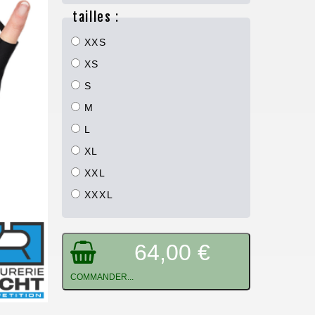
tailles :
XXS
XS
S
M
L
XL
XXL
XXXL
64,00 €
COMMANDER...