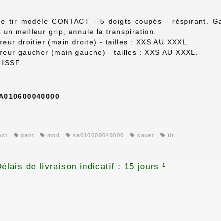
e tir modèle CONTACT - 5 doigts coupés - réspirant. Ga
 un meilleur grip, annule la transpiration.
ireur droitier (main droite) - tailles : XXS AU XXXL.
ireur gaucher (main gauche) - tailles : XXS AU XXXL.
 ISSF.
A010600040000
act
gant
mod
sa010600040000
sauer
tir
élais de livraison indicatif : 15 jours ¹