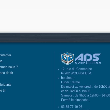
ontacter
ws
mmes nous ?
12, rue du Commerce
anc de tir
67202 WOLFISHEIM
horaires :
Lundi : fermé
abricants
Du mardi au vendredi : de 10h00 
e tir
et de 14h00 à 19h00
Samedi : de 9h00 à 12h00 - 14h0
Fermé le dimanche.
03 88 77 19 96