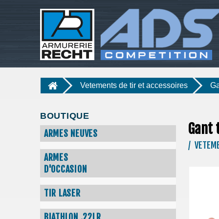
Vetements de tir et accessoires
Ga
BOUTIQUE
Gant 
ARMES NEUVES
/ VETEME
ARMES
D'OCCASION
TIR LASER
BIATHLON .22LR