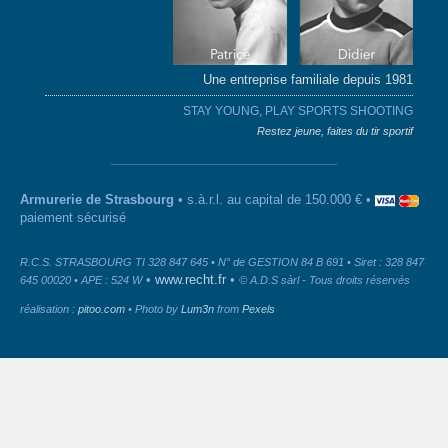
Une entreprise familiale depuis 1981
STAY YOUNG, PLAY SPORTS SHOOTING
Restez jeune, faites du tir sportif
Armurerie de Strasbourg
• s.à.r.l. au capital de 150.000 € •
paiement sécurisé
R.C.S. STRASBOURG TI 328 847 645 • N° de GESTION 84 B 691 • Siret : 328 847
•
www.recht.fr
•
645 00020 • APE : 524 W
© A.D.S sàrl - Tous droits réservés
réalisation :
pitoo.com
• Photo by
Lum3n
from
Pexels