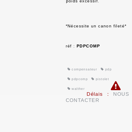
poids excessif.
*Nécessite un canon fileté*
réf :
PDPCOMP
compensateur
pdp
pdpcomp
pistolet
walther
Délais :
NOUS
CONTACTER