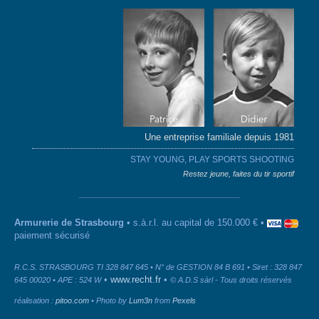
Une entreprise familiale depuis 1981
STAY YOUNG, PLAY SPORTS SHOOTING
Restez jeune, faites du tir sportif
Armurerie de Strasbourg
• s.à.r.l. au capital de 150.000 € •
paiement sécurisé
R.C.S. STRASBOURG TI 328 847 645 • N° de GESTION 84 B 691 • Siret : 328 847
•
www.recht.fr
•
645 00020 • APE : 524 W
© A.D.S sàrl - Tous droits réservés
réalisation :
pitoo.com
• Photo by
Lum3n
from
Pexels