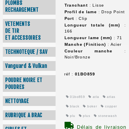
PLOMBS
Tranchant
: Lisse
RECHARGEMENT
Profil de lame
: Drop Point
Port
: Clip
VETEMENTS
Longueur totale (mm)
:
DE TIR
166
ET ACCESSOIRES
Longueur lame (mm)
: 71
Manche (Finition)
: Acier
Couleur manche
:
TECHNOTEQUE / SAV
Noir/Bronze
Vanguard & Vulkan
réf :
01BO859
POUDRE NOIRE ET
POUDRES
01bo859
atla
atlas
NETTOYAGE
black
boker
copper
RUBRIQUE A BRAC
plu
plus
stonewash
Délais de livraison