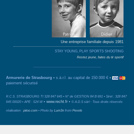
Une entreprise familiale depuis 1981
STAY YOUNG, PLAY SPORTS SHOOTING
Restez jeune, faites du tir sportif
Armurerie de Strasbourg
• s.à.r.l. au capital de 150.000 € •
paiement sécurisé
R.C.S. STRASBOURG TI 328 847 645 • N° de GESTION 84 B 691 • Siret : 328 847
•
www.recht.fr
•
645 00020 • APE : 524 W
© A.D.S sàrl - Tous droits réservés
réalisation :
pitoo.com
• Photo by
Lum3n
from
Pexels