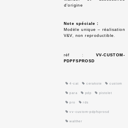
d’origine
Note spéciale :
Modèle unique – réalisation
V&V, non reproductible.
réf :
VV-CUSTOM-
PDPFSPROSD
4-cat
cerakote
custom
para
pdp
pistolet
pro
rds
vv-custom-pdpfsprosd
walther