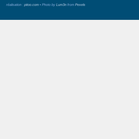
réalisation :
pitoo.com
• Photo by
Lum3n
from
Pexels