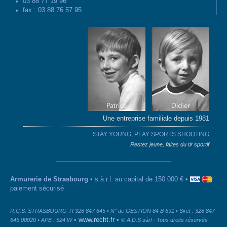
03 88 77 19 96
fax : 03 88 76 57 95
Une entreprise familiale depuis 1981
STAY YOUNG, PLAY SPORTS SHOOTING
Restez jeune, faites du tir sportif
Armurerie de Strasbourg
• s.à.r.l. au capital de 150.000 € •
paiement sécurisé
R.C.S. STRASBOURG TI 328 847 645 • N° de GESTION 84 B 691 • Siret : 328 847
•
www.recht.fr
•
645 00020 • APE : 524 W
© A.D.S sàrl - Tous droits réservés