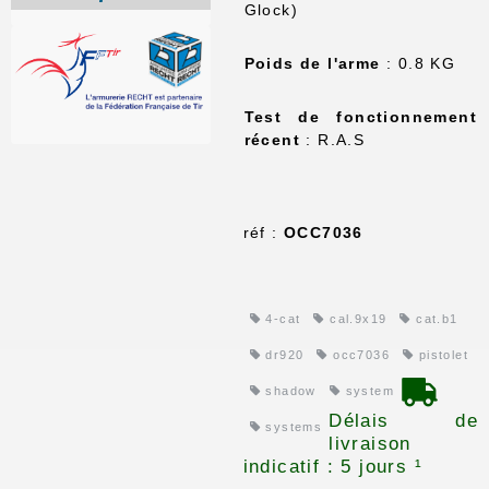
Glock)
Poids de l'arme
: 0.8 KG
Test de fonctionnement
récent
: R.A.S
réf :
OCC7036
4-cat
cal.9x19
cat.b1
dr920
occ7036
pistolet
shadow
system
Délais de
systems
livraison
indicatif : 5 jours ¹