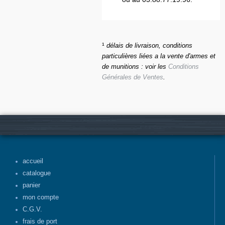
¹
délais de livraison, conditions
particulières liées a la vente d'armes et
de munitions : voir les
Conditions
Générales de Ventes
.
accueil
catalogue
panier
mon compte
C.G.V.
frais de port