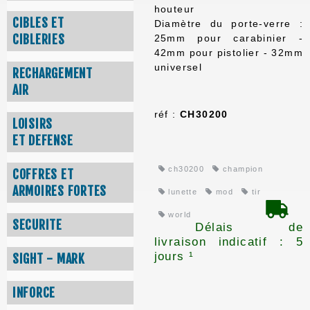
houteur
CIBLES ET
Diamètre du porte-verre :
CIBLERIES
25mm pour carabinier -
42mm pour pistolier - 32mm
universel
RECHARGEMENT
AIR
réf :
CH30200
LOISIRS
ET DEFENSE
ch30200
champion
COFFRES ET
ARMOIRES FORTES
lunette
mod
tir
world
SECURITE
Délais de
livraison indicatif : 5
jours ¹
SIGHT - MARK
INFORCE