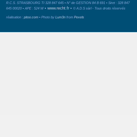
R.C.S. STRASBOURG TI 328 847 645 • N° de GESTION 84 B 691 • Siret : 328 847
•
www.recht.fr
•
645 00020 • APE : 524 W
© A.D.S sàrl - Tous droits réservés
réalisation :
pitoo.com
• Photo by
Lum3n
from
Pexels