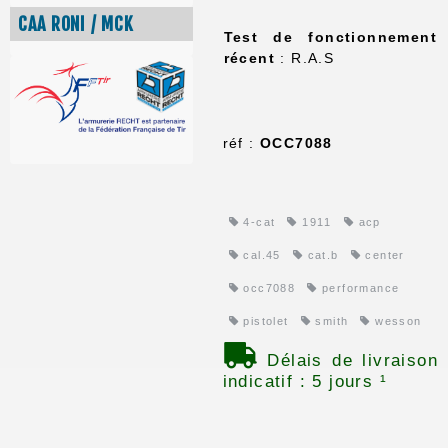
CAA RONI / MCK
Test de fonctionnement
récent
: R.A.S
réf :
OCC7088
4-cat
1911
acp
cal.45
cat.b
center
occ7088
performance
pistolet
smith
wesson
Délais de livraison
indicatif : 5 jours ¹