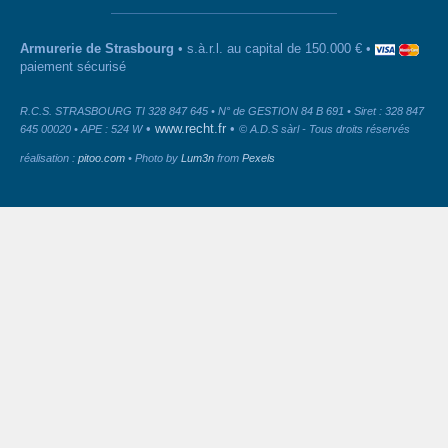
Armurerie de Strasbourg
• s.à.r.l. au capital de 150.000 € •
paiement sécurisé
R.C.S. STRASBOURG TI 328 847 645 • N° de GESTION 84 B 691 • Siret : 328 847
•
www.recht.fr
•
645 00020 • APE : 524 W
© A.D.S sàrl - Tous droits réservés
réalisation :
pitoo.com
• Photo by
Lum3n
from
Pexels