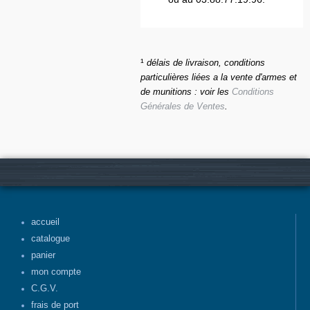
¹
délais de livraison, conditions
particulières liées a la vente d'armes et
de munitions : voir les
Conditions
Générales de Ventes
.
accueil
catalogue
panier
mon compte
C.G.V.
frais de port