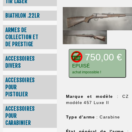
TIR LASER
BIATHLON .22LR
ARMES DE
COLLECTION ET
DE PRESTIGE
750,00 €
ACCESSOIRES
DIVERS
EPUISÉ
achat impossible !
ACCESSOIRES
POUR
PISTOLIER
Marque et modèle
: CZ
modèle 457 Luxe II
ACCESSOIRES
POUR
Type d’arme
: Carabine
CARABINIER
État général de l'arme
: