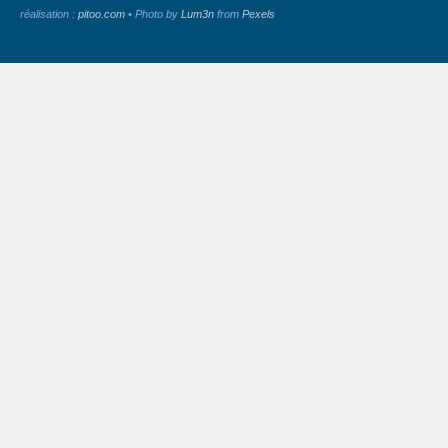
réalisation :
pitoo.com
• Photo by
Lum3n
from
Pexels