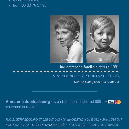
03 88 77 19 96
fax : 03 88 76 57 95
Une entreprise familiale depuis 1981
STAY YOUNG, PLAY SPORTS SHOOTING
Restez jeune, faites du tir sportif
Armurerie de Strasbourg
• s.à.r.l. au capital de 150.000 € •
paiement sécurisé
R.C.S. STRASBOURG TI 328 847 645 • N° de GESTION 84 B 691 • Siret : 328 847
•
www.recht.fr
•
645 00020 • APE : 524 W
© A.D.S sàrl - Tous droits réservés