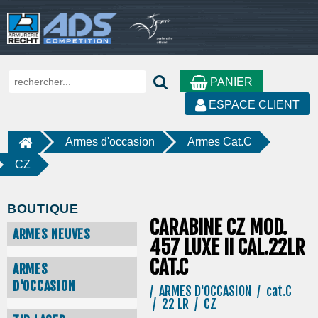
PANIER
ESPACE CLIENT
Armes d'occasion
Armes Cat.C
CZ
BOUTIQUE
CARABINE CZ MOD.
ARMES NEUVES
457 LUXE II CAL.22LR
CAT.C
ARMES
D'OCCASION
/ ARMES D'OCCASION / cat.C
/ 22 LR / CZ