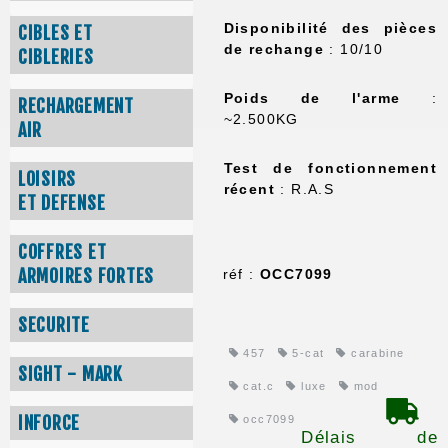
Disponibilité des pièces
CIBLES ET
de rechange
: 10/10
CIBLERIES
Poids de l'arme
:
RECHARGEMENT
~2.500KG
AIR
Test de fonctionnement
LOISIRS
récent
: R.A.S
ET DEFENSE
COFFRES ET
ARMOIRES FORTES
réf :
OCC7099
SECURITE
457
5-cat
carabine
SIGHT - MARK
cat.c
luxe
mod
INFORCE
occ7099
Délais de