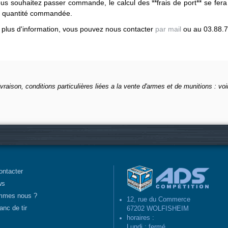
ous souhaitez passer commande, le calcul des **frais de port** se fera
a quantité commandée.
 plus d'information, vous pouvez nous contacter
par mail
ou au 03.88.7
ivraison, conditions particulières liées a la vente d'armes et de munitions : voi
ontacter
ws
mmes nous ?
12, rue du Commerce
anc de tir
67202 WOLFISHEIM
horaires :
Lundi : fermé