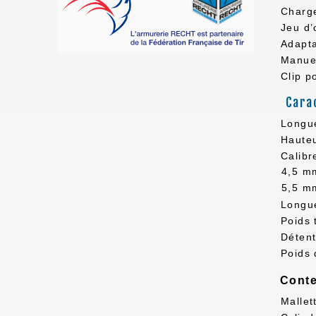
Charg
Jeu d’
Adapta
Manuel
Clip p
Cara
Longue
Hauteu
Calibr
4,5 mm
5,5 mm
Longu
Poids 
Déten
Poids 
Conte
Mallet