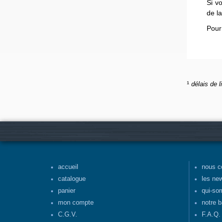
Si v
de l
Pour
¹
délais de l
accueil
nous c
catalogue
les ne
panier
qui-so
mon compte
notre b
C.G.V.
F.A.Q.