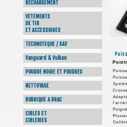
RECHARGEMENT
VETEMENTS
DE TIR
ET ACCESSOIRES
TECHNOTEQUE / SAV
Puis
Vanguard & Vulkan
Point
Puissa
POUDRE NOIRE ET POUDRES
Puissa
Systè
NETTOYAGE
Crosse
Adapta
RUBRIQUE A BRAC
l’arri
Poigné
CIBLES ET
Plusie
CIBLERIES
Calibr