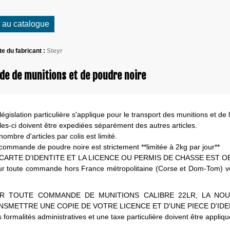
 au catalogue
ite du fabricant :
Steyr
 de munitions et de poudre noire
égislation particulière s'applique pour le transport des munitions et de 
lles-ci doivent être expediées séparément des autres articles.
nombre d'articles par colis est limité.
 commande de poudre noire est strictement **limitée à 2kg par jour**
A CARTE D'IDENTITE ET LA LICENCE OU PERMIS DE CHASSE EST O
ur toute commande hors France métropolitaine (Corse et Dom-Tom) veuil
R TOUTE COMMANDE DE MUNITIONS CALIBRE 22LR, LA NOU
NSMETTRE UNE COPIE DE VOTRE LICENCE ET D'UNE PIECE D'IDE
 formalités administratives et une taxe particulière doivent être appliq