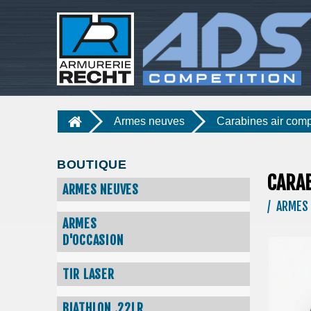
Armes neuves
Carabines air comp
BOUTIQUE
CARAB
ARMES NEUVES
/ ARMES 
ARMES
D'OCCASION
TIR LASER
BIATHLON .22LR