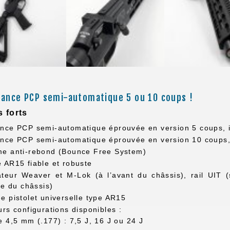
sance PCP semi-automatique 5 ou 10 coups !
s forts
nce PCP semi-automatique éprouvée en version 5 coups, i
nce PCP semi-automatique éprouvée en version 10 coups,
me anti-rebond (Bounce Free System)
 AR15 fiable et robuste
teur Weaver et M-Lok (à l’avant du châssis), rail UIT 
ère du châssis)
e pistolet universelle type AR15
urs configurations disponibles :
e 4,5 mm (.177) : 7,5 J, 16 J ou 24 J