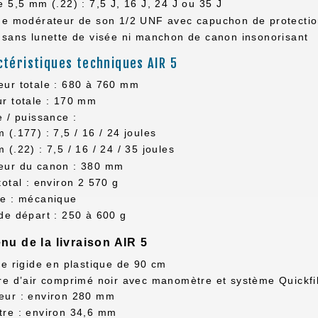
e 5,5 mm (.22) : 7,5 J, 16 J, 24 J ou 35 J
ge modérateur de son 1/2 UNF avec capuchon de protecti
 sans lunette de visée ni manchon de canon insonorisant
ctéristiques techniques AIR 5
ur totale : 680 à 760 mm
r totale : 170 mm
e / puissance :
 (.177) : 7,5 / 16 / 24 joules
 (.22) : 7,5 / 16 / 24 / 35 joules
eur du canon : 380 mm
total : environ 2 570 g
te : mécanique
de départ : 250 à 600 g
nu de la livraison AIR 5
te rigide en plastique de 90 cm
re d’air comprimé noir avec manomètre et système Quickfil
eur : environ 280 mm
tre : environ 34,6 mm