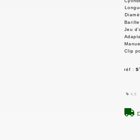
Cylind
Longu
Diamè
Barill
Jeu d’
Adapta
Manuel
Clip p
réf :
S
4,5
D