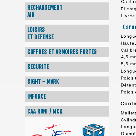
Calibr
RECHARGEMENT
Fileta
AIR
Livrée
Cara
LOISIRS
ET DEFENSE
Longue
Hauteu
Calibr
COFFRES ET ARMOIRES FORTES
4,5 mm
5,5 mm
SECURITE
Longu
Poids 
SIGHT - MARK
Déten
Poids 
INFORCE
Conte
CAA RONI / MCK
Mallet
Cylind
Longu
Diamè