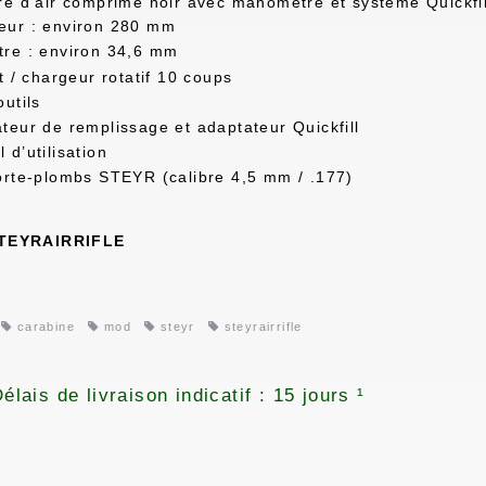
re d’air comprimé noir avec manomètre et système Quickfil
eur : environ 280 mm
tre : environ 34,6 mm
et / chargeur rotatif 10 coups
outils
teur de remplissage et adaptateur Quickfill
 d’utilisation
orte-plombs STEYR (calibre 4,5 mm / .177)
TEYRAIRRIFLE
carabine
mod
steyr
steyrairrifle
élais de livraison indicatif : 15 jours ¹