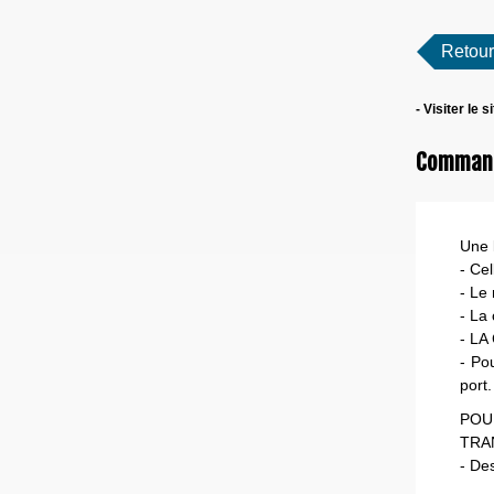
Retour
- Visiter le s
Commande
Une l
- Ce
- Le 
- La
- L
- Po
port.
POU
TRA
- Des