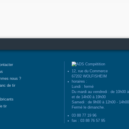
ontacter
12, rue du Commerce
ws
67202 WOLFISHEIM
mmes nous ?
horaires :
anc de tir
Lundi : fermé
Du mardi au vendredi : de 10h00 
et de 14h00 à 19h00
abricants
Samedi : de 9h00 à 12h00 - 14h0
e tir
Fermé le dimanche.
03 88 77 19 96
fax : 03 88 76 57 95