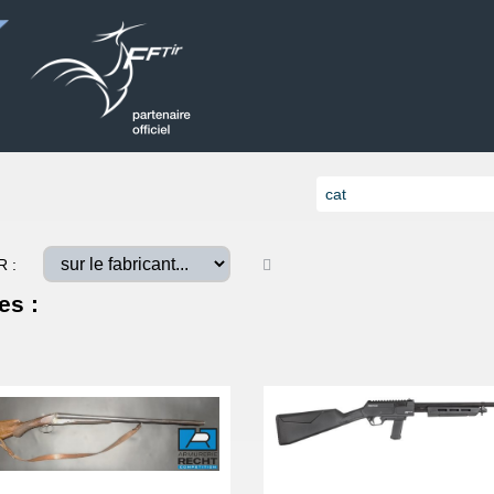
R :
es :