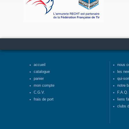
accueil
nous c
catalogue
les ne
panier
qui-so
mon compte
notre b
C.G.V.
F.A.Q.
frais de port
liens f
clubs d