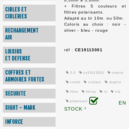
0,5mm à 3,0mm.
+ Filtres 5 couleurs et
CIBLES ET
filtres polarisants.
CIBLERIES
Adapté au tir 10m. ou 50m.
Coloris au choix : noir -
RECHARGEMENT
silver - bleu - rouge
AIR
réf :
CE19113001
LOISIRS
ET DEFENSE
COFFRES ET
3.0
ce19113001
centra
ARMOIRES FORTES
combi
couleur
dioptre
filtre
filtres
iri
iris
SECURITE
polarisant
EN
SIGHT - MARK
STOCK ¹
INFORCE