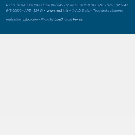
R.C.S. STRASBOURG TI 328 847 645 • N° de GESTION 84 B 691 • Siret : 328 847
•
www.recht.fr
•
645 00020 • APE : 524 W
© A.D.S sàrl - Tous droits réservés
réalisation :
pitoo.com
• Photo by
Lum3n
from
Pexels