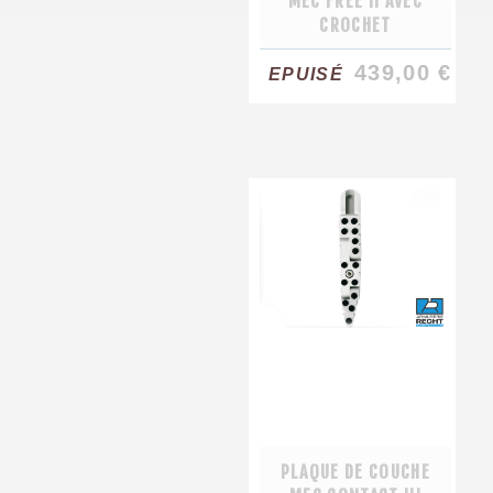
MEC FREE II AVEC
CROCHET
439,00 €
EPUISÉ
PLAQUE DE COUCHE