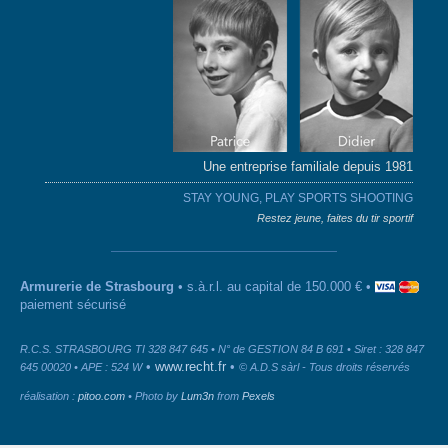
Une entreprise familiale depuis 1981
STAY YOUNG, PLAY SPORTS SHOOTING
Restez jeune, faites du tir sportif
Armurerie de Strasbourg
• s.à.r.l. au capital de 150.000 € •
paiement sécurisé
R.C.S. STRASBOURG TI 328 847 645 • N° de GESTION 84 B 691 • Siret : 328 847
•
www.recht.fr
•
645 00020 • APE : 524 W
© A.D.S sàrl - Tous droits réservés
réalisation :
pitoo.com
• Photo by
Lum3n
from
Pexels