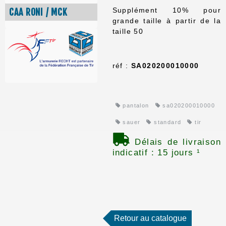
Supplément 10% pour
CAA RONI / MCK
grande taille à partir de la
taille 50
réf :
SA020200010000
pantalon
sa020200010000
sauer
standard
tir
Délais de livraison
indicatif : 15 jours ¹
Retour au catalogue