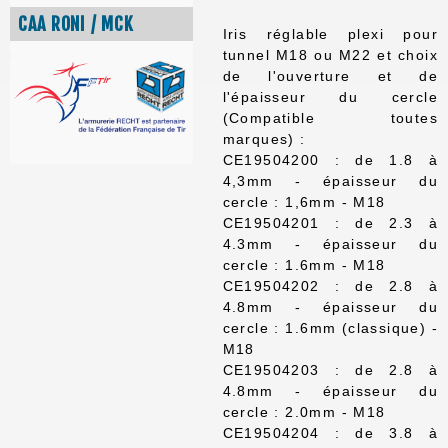
CAA RONI / MCK
Iris réglable plexi pour
tunnel M18 ou M22 et choix
de l'ouverture et de
l'épaisseur du cercle
(Compatible toutes
marques) :
CE19504200 : de 1.8 à
4,3mm - épaisseur du
cercle : 1,6mm - M18
CE19504201 : de 2.3 à
4.3mm - épaisseur du
cercle : 1.6mm - M18
CE19504202 : de 2.8 à
4.8mm - épaisseur du
cercle : 1.6mm (classique) -
M18
CE19504203 : de 2.8 à
4.8mm - épaisseur du
cercle : 2.0mm - M18
CE19504204 : de 3.8 à