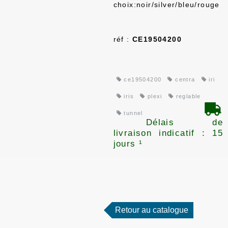
choix:noir/silver/bleu/rouge
réf :
CE19504200
ce19504200
centra
iri
iris
plexi
reglable
tunnel
Délais de
livraison indicatif : 15
jours ¹
Retour au catalogue