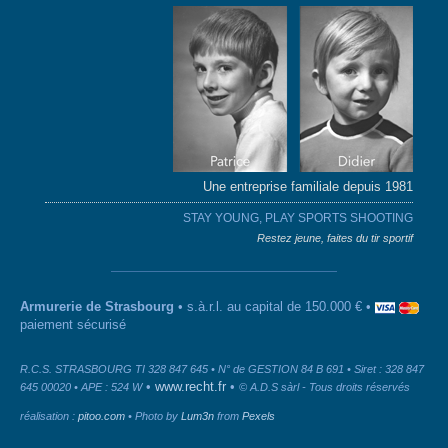
Une entreprise familiale depuis 1981
STAY YOUNG, PLAY SPORTS SHOOTING
Restez jeune, faites du tir sportif
Armurerie de Strasbourg
• s.à.r.l. au capital de 150.000 € •
paiement sécurisé
R.C.S. STRASBOURG TI 328 847 645 • N° de GESTION 84 B 691 • Siret : 328 847
•
www.recht.fr
•
645 00020 • APE : 524 W
© A.D.S sàrl - Tous droits réservés
réalisation :
pitoo.com
• Photo by
Lum3n
from
Pexels