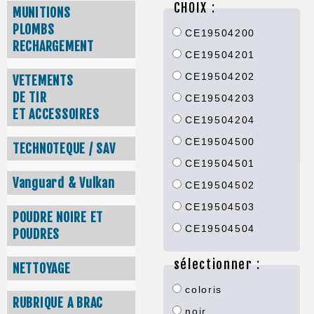
CHOIX :
MUNITIONS
PLOMBS
CE19504200
RECHARGEMENT
CE19504201
CE19504202
VETEMENTS
DE TIR
CE19504203
ET ACCESSOIRES
CE19504204
CE19504500
TECHNOTEQUE / SAV
CE19504501
Vanguard & Vulkan
CE19504502
CE19504503
POUDRE NOIRE ET
CE19504504
POUDRES
sélectionner :
NETTOYAGE
coloris
RUBRIQUE A BRAC
noir