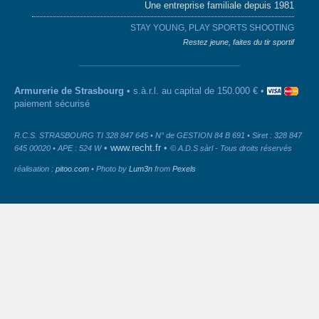
Une entreprise familiale depuis 1981
STAY YOUNG, PLAY SPORTS SHOOTING
Restez jeune, faites du tir sportif
Armurerie de Strasbourg
• s.à.r.l. au capital de 150.000 € •
paiement sécurisé
R.C.S. STRASBOURG TI 328 847 645 • N° de GESTION 84 B 691 • Siret : 328 847
•
www.recht.fr
•
645 00020 • APE : 524 W
© A.D.S sàrl - Tous droits réservés
réalisation :
pitoo.com
• Photo by
Lum3n
from
Pexels