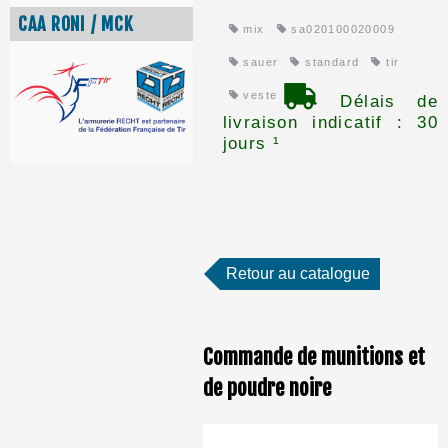
CAA RONI / MCK
mix
sa020100020009
sauer
standard
tir
veste
Délais de
livraison indicatif : 30
jours ¹
Retour au catalogue
Commande de munitions et
de poudre noire