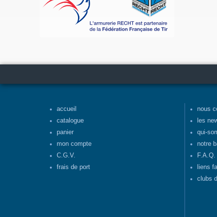
accueil
nous c
catalogue
les ne
panier
qui-so
mon compte
notre b
C.G.V.
F.A.Q.
frais de port
liens f
clubs d