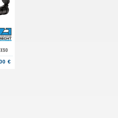
8X50
00 €