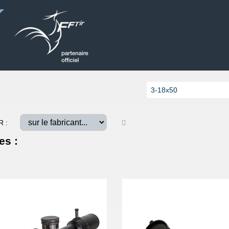
R :
es :