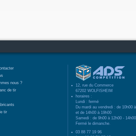
ontacter
ws
mmes nous ?
12, rue du Commerce
anc de tir
67202 WOLFISHEIM
horaires :
Lundi : fermé
abricants
Du mardi au vendredi : de 10h00 
e tir
et de 14h00 à 19h00
Samedi : de 9h00 à 12h00 - 14h0
Fermé le dimanche.
03 88 77 19 96