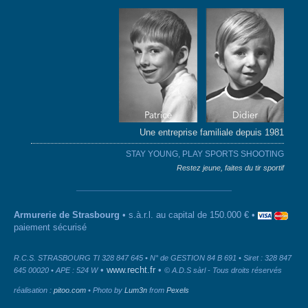
Une entreprise familiale depuis 1981
STAY YOUNG, PLAY SPORTS SHOOTING
Restez jeune, faites du tir sportif
Armurerie de Strasbourg
• s.à.r.l. au capital de 150.000 € •
paiement sécurisé
R.C.S. STRASBOURG TI 328 847 645 • N° de GESTION 84 B 691 • Siret : 328 847
•
www.recht.fr
•
645 00020 • APE : 524 W
© A.D.S sàrl - Tous droits réservés
réalisation :
pitoo.com
• Photo by
Lum3n
from
Pexels