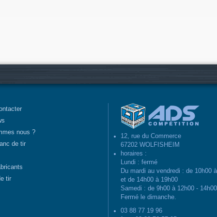
ontacter
ws
mmes nous ?
12, rue du Commerce
anc de tir
67202 WOLFISHEIM
horaires :
Lundi : fermé
abricants
Du mardi au vendredi : de 10h00 
e tir
et de 14h00 à 19h00
Samedi : de 9h00 à 12h00 - 14h0
Fermé le dimanche.
03 88 77 19 96