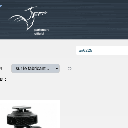
R :
e :