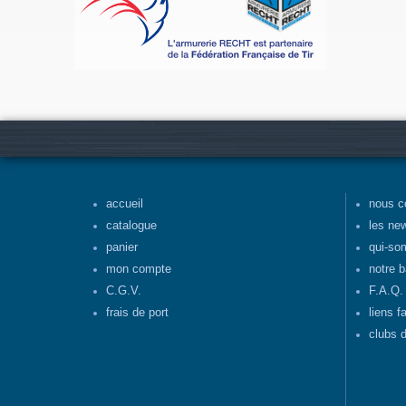
accueil
nous c
catalogue
les ne
panier
qui-so
mon compte
notre b
C.G.V.
F.A.Q.
frais de port
liens f
clubs d