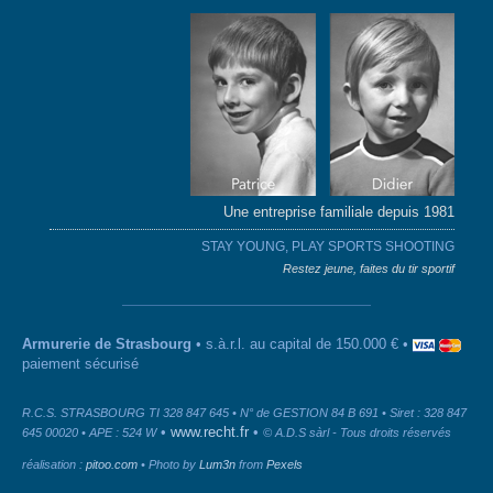
Une entreprise familiale depuis 1981
STAY YOUNG, PLAY SPORTS SHOOTING
Restez jeune, faites du tir sportif
Armurerie de Strasbourg
• s.à.r.l. au capital de 150.000 € •
paiement sécurisé
R.C.S. STRASBOURG TI 328 847 645 • N° de GESTION 84 B 691 • Siret : 328 847
•
www.recht.fr
•
645 00020 • APE : 524 W
© A.D.S sàrl - Tous droits réservés
réalisation :
pitoo.com
• Photo by
Lum3n
from
Pexels