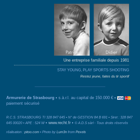
Une entreprise familiale depuis 1981
STAY YOUNG, PLAY SPORTS SHOOTING
Restez jeune, faites du tir sportif
Armurerie de Strasbourg
• s.à.r.l. au capital de 150.000 € •
paiement sécurisé
R.C.S. STRASBOURG TI 328 847 645 • N° de GESTION 84 B 691 • Siret : 328 847
•
www.recht.fr
•
645 00020 • APE : 524 W
© A.D.S sàrl - Tous droits réservés
réalisation :
pitoo.com
• Photo by
Lum3n
from
Pexels